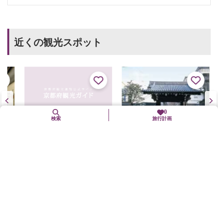
近くの観光スポット
0
検索
旅行計画
松彌
料
本能寺
直線距離 : 0.3km
直
直線距離 : 0.3km