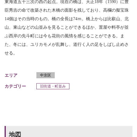
東海道五十三次の西の起点。現在の橋は、天正18年（1590）に豊
臣秀吉の命で改築された木橋の面影を残しており、高欄の擬宝珠
14個はその当時のもの。橋の全長は74ｍ。橋上からは比叡山、北
山、東山などの山並みを見ることができるほか、置屋や料亭が並
ぶ西岸の先斗町には今も花街の風情を感じることができる。ま
た、冬には、ユリカモメが乱舞し、道行く人の足をしばし止めさ
せる。
エリア
中京区
カテゴリー
旧街道・町並み
地図