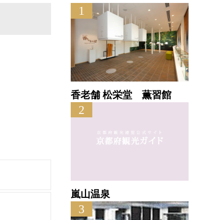
1
香老舗 松栄堂 薫習館
2
嵐山温泉
3