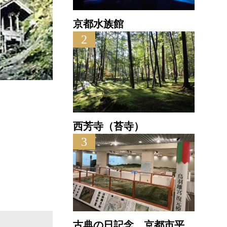
京都水族館
2
元伊勢天岩戸神社
直線距離 : 1.9km
西芳寺（苔寺）
大江
3
直線距離
古典の日記念 京都市平