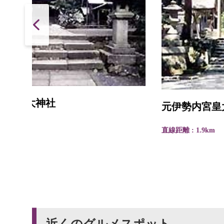
元伊勢内宮皇大神社
直線距離 : 1.9km
近くのグルメスポット