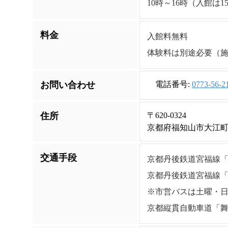
10時～16時（入館は1
料金
入館料無料
体験料は別途必要（
お問い合わせ
電話番号:
0773-5
住所
〒620-0324
京都府福知山市大江町二
交通手段
京都丹後鉄道宮福線「
京都丹後鉄道宮福線「
※市営バスは土曜・日曜
京都縦貫自動車道「舞