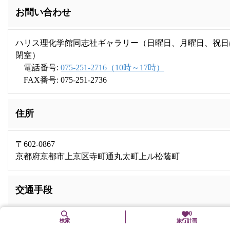
お問い合わせ
ハリス理化学館同志社ギャラリー（日曜日、月曜日、祝日
閉室）
電話番号:
075-251-2716（10時～17時）
FAX番号: 075-251-2736
住所
〒602-0867
京都府京都市上京区寺町通丸太町上ル松蔭町
交通手段
0
検索
旅行計画
地下鉄烏丸線「丸太町」駅下車、徒歩13分