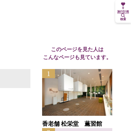
0
旅行計画
検索
このページを見た人は
こんなページも見ています。
1
香老舗 松栄堂 薫習館