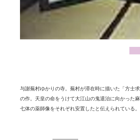
与謝蕪村ゆかりの寺。蕪村が滞在時に描いた「方士求
の作。天皇の命をうけて大江山の鬼退治に向かった麻
七体の薬師像をそれぞれ安置したと伝えられている。