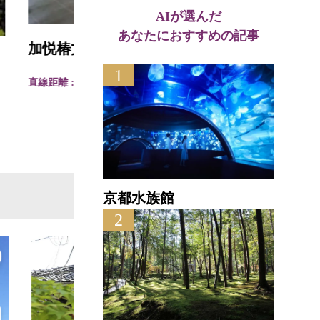
AIが選んだ
あなたにおすすめの記事
加悦椿文化資料館
江山
1
直線距離 : 1.9km
直線距離
京都水族館
2