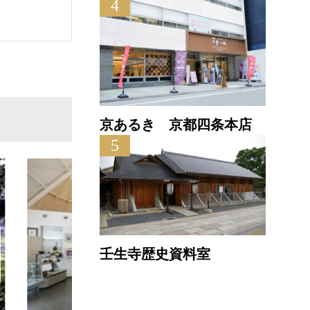
4
京あるき 京都四条本店
5
壬生寺歴史資料室