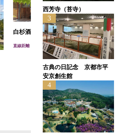
西芳寺（苔寺）
3
白杉酒造株式会社
直線距離 : 12.3km
茶六
直線距離 
古典の日記念 京都市平
安京創生館
4