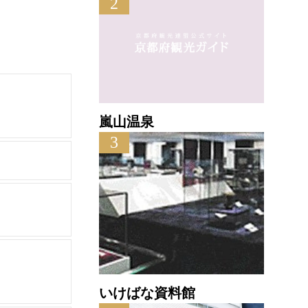
2
嵐山温泉
3
いけばな資料館