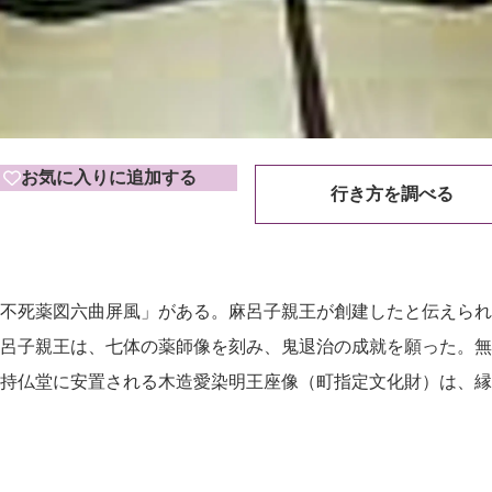
お気に入りに追加する
行き方を調べる
不死薬図六曲屏風」がある。麻呂子親王が創建したと伝えられ
呂子親王は、七体の薬師像を刻み、鬼退治の成就を願った。無
持仏堂に安置される木造愛染明王座像（町指定文化財）は、縁