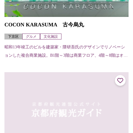
COCON KARASUMA 古今烏丸
下京区
グルメ
文化施設
昭和13年竣工のビルを建築家・隈研吾氏のデザインでリノベーシ
ョンした複合商業施設。B1階～3階は商業フロア、4階～8階はオフ
ィスフロアになっている。各店舗（階、店舗名、内容、電話）に
ついては次の...