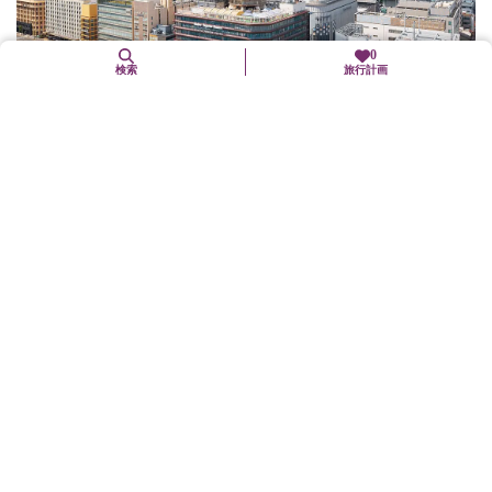
0
検索
旅行計画
ニデック京都タワー
下京区
歴史文化
京都駅正面にそびえるニデック京都タワーは鉄骨を使わないモノ
コック（応力外皮）構造。地上100mにある展望室からは京都の四
季折々の景色を楽しむことはもちろん、夜景を眺めることもでき
る。