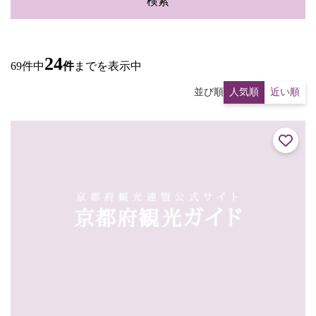
検索
24
69件中
件
までを表示中
並び順
人気順
近い順