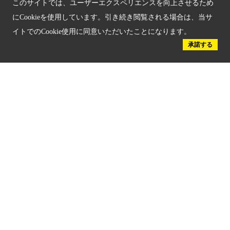
このサイトでは、ユーザーエクスペリエンスを向上させるため
にCookieを使用しています。引き続き閲覧される場合は、当サ
関連サイト
イトでのCookie使用に同意いただいたことになります。
京都「文化」観光
承諾する
京都戦乱のきずな
新しい京都観光を動画で紹介
京都府認証 優良住宅宿泊施設
京都府認証 安心のお宿
京都人材育成コンテンツ
京都観光チャレンジ事業成果集
Global Web Site