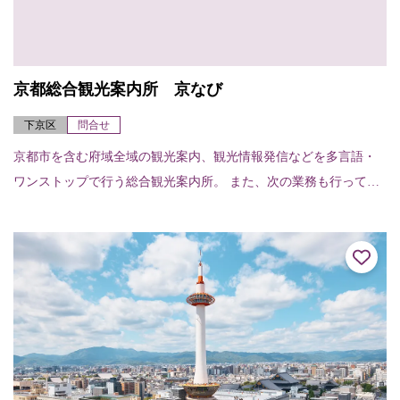
京都総合観光案内所 京なび
下京区
問合せ
京都市を含む府域全域の観光案内、観光情報発信などを多言語・
ワンストップで行う総合観光案内所。 また、次の業務も行ってい
ます。○観光関連チケット販売○当日の宿泊施設紹介・斡旋○車椅子
貸出 貸出台数...