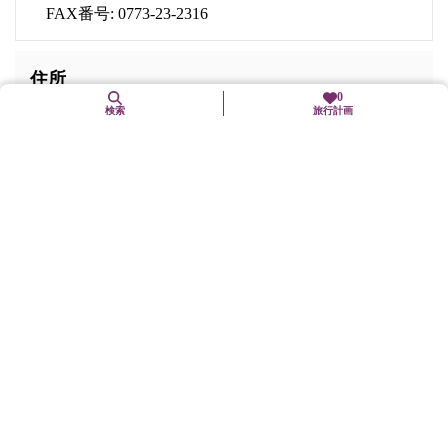
FAX番号: 0773-23-2316
住所
0
検索
旅行計画
〒620-0035
京都府福知山市字岡ノ32-64
交通手段
JR山陰本線、福知山線、または京都丹後鉄道宮福線「福知
山」駅下車、徒歩15分
駐車場
有（無料、普通車70台、大型バス5台）