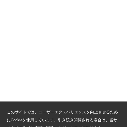
京都人材育成コンテンツ
京都観光チャレンジ事業成果集
Global Web Site
京都府文化観光大使
公益社団法人
京都府観光連盟
〒602-8570
京都市上京区下立売通新町西入薮ノ内町
府庁2号館3階
TEL：075-411-9990
FAX：075-411-9993
このサイトでは、ユーザーエクスペリエンスを向上させるため
にCookieを使用しています。引き続き閲覧される場合は、当サ