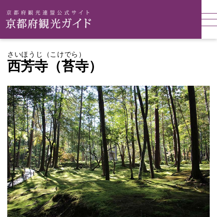
さいほうじ（こけでら）
西芳寺（苔寺）