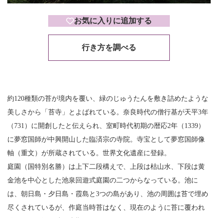
お気に入りに追加する
行き方を調べる
約120種類の苔が境内を覆い、緑のじゅうたんを敷き詰めたような
美しさから「苔寺」とよばれている。奈良時代の僧行基が天平3年
（731）に開創したと伝えられ、室町時代初期の暦応2年（1339）
に夢窓国師が中興開山した臨済宗の寺院。寺宝として夢窓国師像
軸（重文）が所蔵されている。世界文化遺産に登録。
庭園（国特別名勝）は上下二段構えで、上段は枯山水、下段は黄
金池を中心とした池泉回遊式庭園の二つからなっている。池に
は、朝日島・夕日島・霞島と3つの島があり、池の周囲は苔で埋め
尽くされているが、作庭当時苔はなく、現在のように苔に覆われ