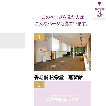
0
旅行計画
検索
このページを見た人は
こんなページも見ています。
1
香老舗 松栄堂 薫習館
2