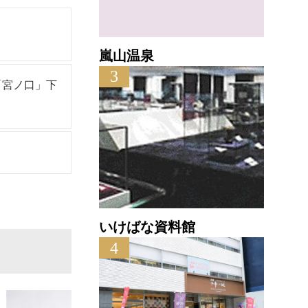
嵐山温泉
3
「宮ノ口」下
いけばな資料館
4