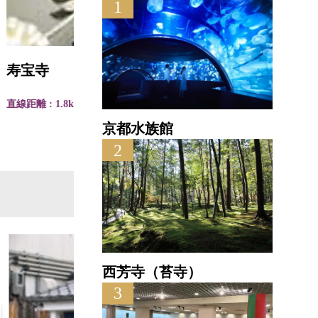
1
寿宝寺
直線距離 : 1.8km
京都水族館
2
西芳寺（苔寺）
3