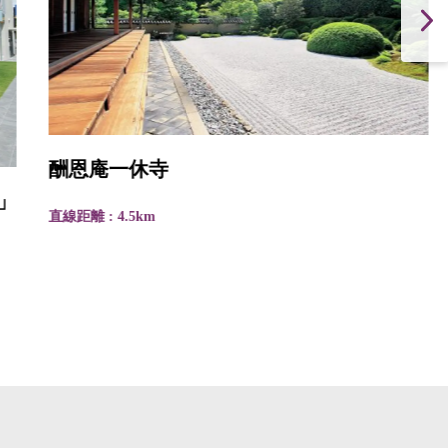
酬恩庵一休寺
直線距離 : 4.5km