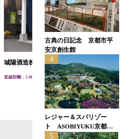
古典の日記念 京都市平
安京創生館
上津
4
城陽酒造株式会社
直線距離
直線距離 : 5.0km
レジャー＆スパリゾー
ト ASOBIYUKU京都る
5
り渓温泉