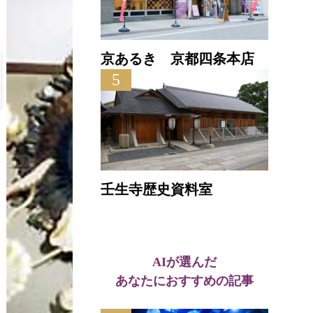
京あるき 京都四条本店
5
普賢
壬生寺歴史資料室
直線距離
AIが選んだ
あなたにおすすめの記事