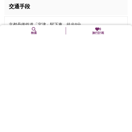
交通手段
京都丹後鉄道「宮津」駅下車、徒歩8分
0
京都縦貫自動車道綾部宮津道路「宮津天橋立」ICから車で5分
検索
旅行計画
駐車場
有（普通車49台、大型7台、身体障がい者用1台）
※隣接して普通車425台駐車できる立体駐車場有り（浜町立体
駐車場）
バリアフリー関連
車椅子可