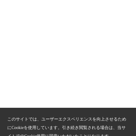
京都人材育成コンテンツ
京都観光チャレンジ事業成果集
Global Web Site
京都府文化観光大使
公益社団法人
京都府観光連盟
〒602-8570
京都市上京区下立売通新町西入薮ノ内町
府庁2号館3階
TEL：075-411-9990
FAX：075-411-9993
このサイトでは、ユーザーエクスペリエンスを向上させるため
にCookieを使用しています。引き続き閲覧される場合は、当サ