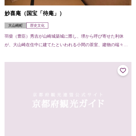
妙喜庵（国宝「待庵」）
大山崎町
歴史文化
羽柴（豊臣）秀吉が山崎城築城に際し、堺から呼び寄せた利休
が、大山崎在住中に建てたといわれる小間の茶室、建物の端々に
利休の非凡さが感じられる。建物は切妻造り、柿葺で、茶室では
例のない地下窓をあけて...