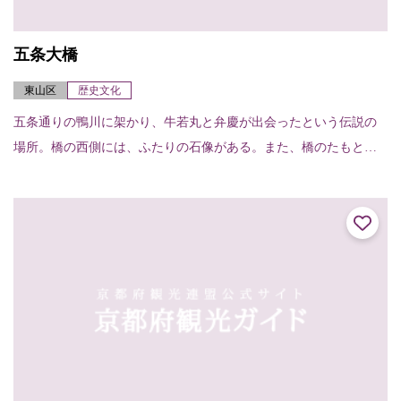
五条大橋
東山区
歴史文化
五条通りの鴨川に架かり、牛若丸と弁慶が出会ったという伝説の
場所。橋の西側には、ふたりの石像がある。また、橋のたもとに
は清照尼が扇をつくった御影堂の跡があり、扇形の石碑と扇塚が
建っている。