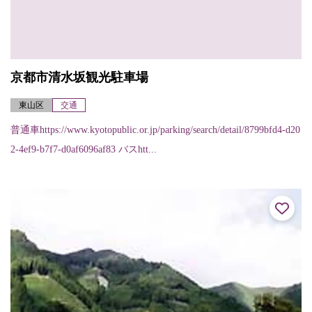
京都市清水坂観光駐車場
東山区
交通
普通車https://www.kyotopublic.or.jp/parking/search/detail/8799bfd4-d20
2-4ef9-b7f7-d0af6096af83 バスhtt...