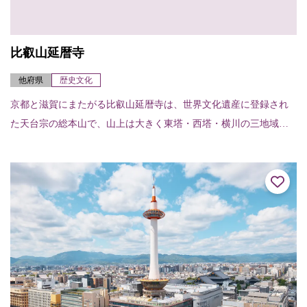
比叡山延暦寺
他府県
歴史文化
京都と滋賀にまたがる比叡山延暦寺は、世界文化遺産に登録され
た天台宗の総本山で、山上は大きく東塔・西塔・横川の三地域に
分かれており、百数十の伽藍がそれぞれの地域の本堂（中堂）を
中心に広がっている。...