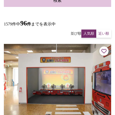
検索
96
1579件中
件
までを表示中
並び順
人気順
近い順