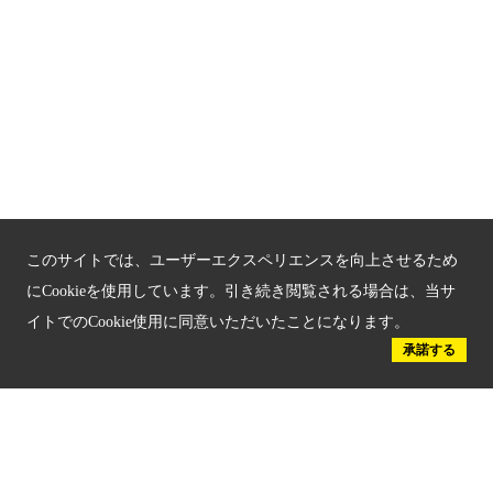
京都府認証 優良住宅宿泊施設
京都府認証 安心のお宿
京都人材育成コンテンツ
京都観光チャレンジ事業成果集
Global Web Site
このサイトでは、ユーザーエクスペリエンスを向上させるため
京都府文化観光大使
にCookieを使用しています。引き続き閲覧される場合は、当サ
イトでのCookie使用に同意いただいたことになります。
承諾する
公益社団法人
京都府観光連盟