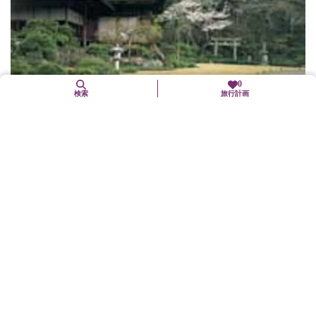
0
検索
旅行計画
大河内山荘庭園
右京区
歴史文化
文化施設
百人一首で有名な小倉山の南面に、映画俳優大河内伝次郎（1898
～1962）が、自ら一木一草にも丹精込めて創作した庭園である。
庭園には数多くの松、桜、楓が興を添え、朝な夕な、七色に変化
する比叡の峰...