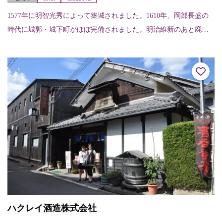
1577年に明智光秀によって築城されました。1610年、岡部長盛の
時代に城郭・城下町がほぼ完備されました。明治維新のあと廃城
令により解体されましたが、現在の所有者である宗教法人大本の
手により石垣...
ハクレイ酒造株式会社