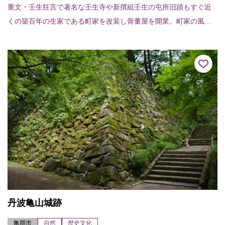
重文・壬生狂言で著名な壬生寺や新撰組壬生の屯所旧蹟もすぐ近
くの築百年の生家である町家を改装し骨董屋を開業。町家の風情
を生かしたディスプレイと古陶磁器、木や鉄の古民具から気軽に
楽しめる普段使いの骨...
丹波亀山城跡
亀岡市
自然
歴史文化