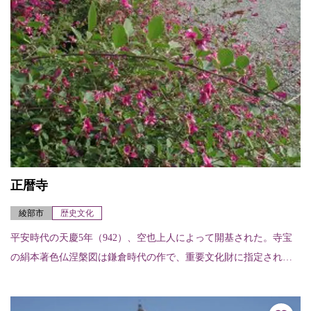
正暦寺
綾部市
歴史文化
平安時代の天慶5年（942）、空也上人によって開基された。寺宝
の絹本著色仏涅槃図は鎌倉時代の作で、重要文化財に指定されて
いる。 ※ご利益：交通安全