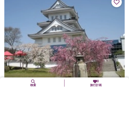
0
検索
旅行計画
南丹市国際交流会館
南丹市
文化施設
市の情報発信基地。園部城をイメージした外観。伝統的な茅葺民
家を再現した展示ホールなど、城下町の雰囲気をかもし出すつく