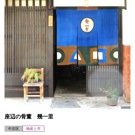
座辺の骨董 幾一里
中京区
物産と市