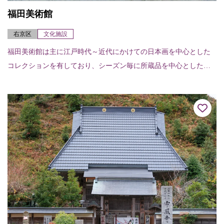
福田美術館
右京区
文化施設
福田美術館は主に江戸時代～近代にかけての日本画を中心とした
コレクションを有しており、シーズン毎に所蔵品を中心とした企
画展示を開催している。大堰川を臨む嵐山の景勝地に位置し、施
設内のカフェからは渡...