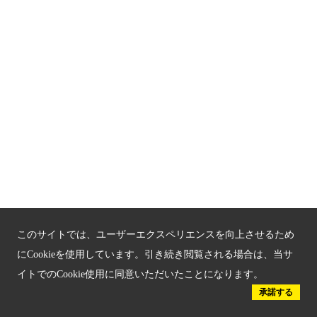
お問い合わせ
サイトマップ
もうひとつの京都メディアライブラリー（外部サイト）
関連サイト
京都「文化」観光
京都戦乱のきずな
新しい京都観光を動画で紹介
このサイトでは、ユーザーエクスペリエンスを向上させるため
にCookieを使用しています。引き続き閲覧される場合は、当サ
京都府認証 優良住宅宿泊施設
イトでのCookie使用に同意いただいたことになります。
承諾する
京都府認証 安心のお宿