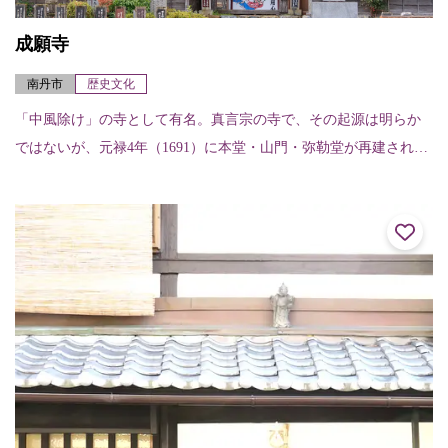
成願寺
南丹市
歴史文化
「中風除け」の寺として有名。真言宗の寺で、その起源は明らか
ではないが、元禄4年（1691）に本堂・山門・弥勒堂が再建され
た。とりわけ山門と弥勒堂は、精巧な建築で、彫刻はすぐれた作
品と言われている...