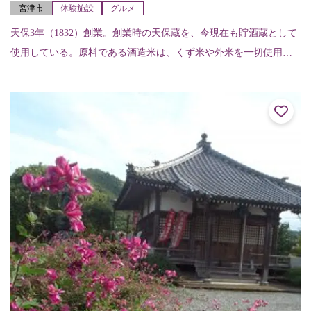
宮津市
体験施設
グルメ
天保3年（1832）創業。創業時の天保蔵を、今現在も貯酒蔵として
使用している。原料である酒造米は、くず米や外米を一切使用せ
ず、全量京都府産米を使用。香付け、風味付けに地酒を使用した
蔵スイーツも販...