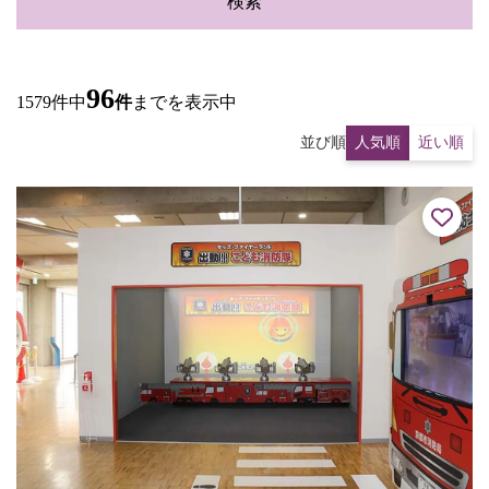
検索
96
1579件中
件
までを表示中
並び順
人気順
近い順