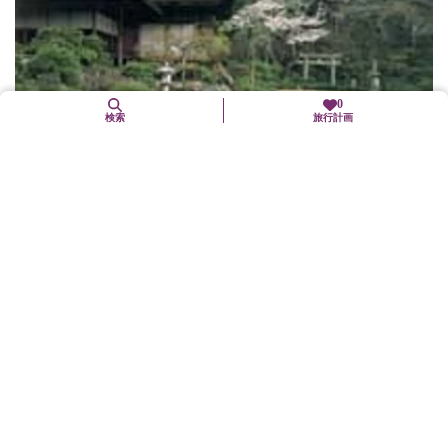
0
検索
旅行計画
大河内山荘庭園
右京区
歴史文化
文化施設
百人一首で有名な小倉山の南面に、映画俳優大河内伝次郎（1898
～1962）が、自ら一木一草にも丹精込めて創作した庭園である。
庭園には数多くの松、桜、楓が興を添え、朝な夕な、七色に変化
する比叡の峰...