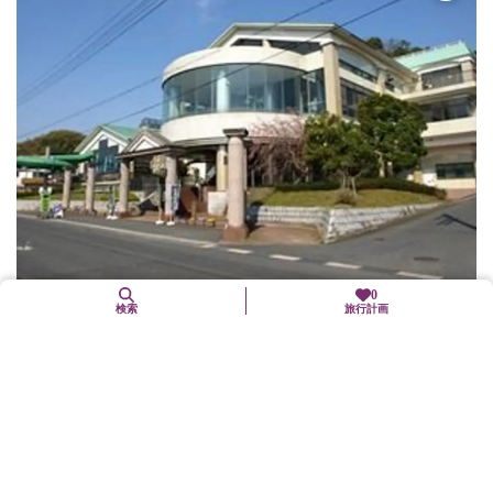
0
検索
旅行計画
クアハウス岩滝
与謝野町
自然
京都府下では最高温58.5度の「天の橋立岩滝温泉」。クアハウス岩
滝は温泉利用型健康増進施設（町施設・宿泊不可）で、水着着用
及び裸浴槽。13種類の浴槽・サウナ（水着浴）を配置するバーデ