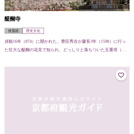
醍醐寺
伏見区
歴史文化
貞観16年（874）に開かれた。豊臣秀吉が慶長3年（1598）に行っ
た壮大な醍醐の花見で知られ、どっしりと落ちついた五重塔（国
宝）は京都府内最古の木造建築物で、天暦5年（951）の建立。金
堂（国...