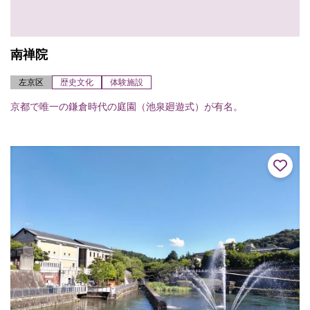
南禅院
左京区
歴史文化
体験施設
京都で唯一の鎌倉時代の庭園（池泉廻遊式）が有名。