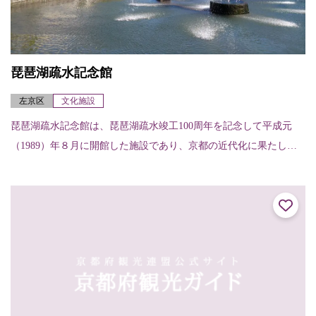
琵琶湖疏水記念館
左京区
文化施設
琵琶湖疏水記念館は、琵琶湖疏水竣工100周年を記念して平成元
（1989）年８月に開館した施設であり、京都の近代化に果たした
琵琶湖疏水の役割やその先駆性などを紹介しています。蹴上イン
クライン上を舟...