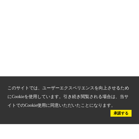
京都「文化」観光
京都戦乱のきずな
新しい京都観光を動画で紹介
京都府認証 優良住宅宿泊施設
京都府認証 安心のお宿
京都人材育成コンテンツ
このサイトでは、ユーザーエクスペリエンスを向上させるため
京都観光チャレンジ事業成果集
にCookieを使用しています。引き続き閲覧される場合は、当サ
イトでのCookie使用に同意いただいたことになります。
Global Web Site
承諾する
京都府文化観光大使