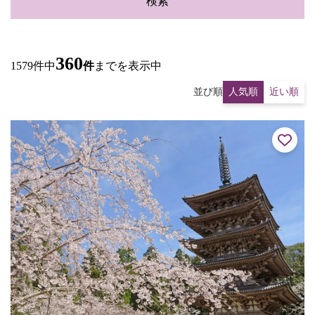
検索
360
1579件中
件
までを表示中
並び順
人気順
近い順