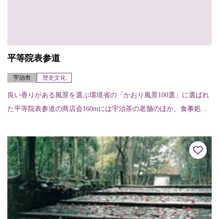
平等院表参道
宇治市
歴史文化
良い香りがある風景を選ぶ環境省の「かおり風景100選」に選ばれ
た平等院表参道の商店会160mには宇治茶の老舗のほか、食事処、
喫茶、雑貨店、土産物店などが軒を連ね、茶を焙じる香ばしい香
りが漂っている。