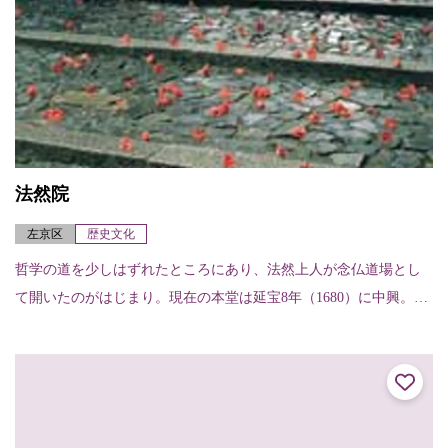
法然院
左京区
歴史文化
哲学の道を少しはずれたところにあり、法然上人が念仏道場とし
て開いたのがはじまり。現在の本堂は延宝8年（1680）に中興。苔
むした茅葺きの門は、簡素にして典雅な雰囲気で、紅葉に溶け込
む景色はまさに...