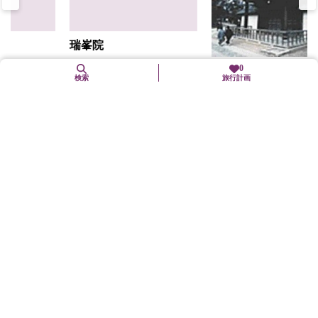
瑞峯院
直線距離 : 0.2km
0
大徳寺
検索
旅行計画
直線距離 : 0.2km
近くのグルメスポット
大徳寺精進料理「大徳寺
瑞峯院
一久」
直線距離 : 0.2km