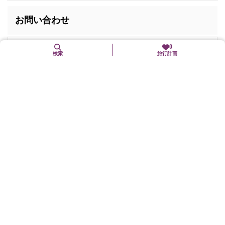
お問い合わせ
0
大宮地域公民館
検索
旅行計画
電話番号:
0772-69-0662
住所
〒629-2504
京都府京丹後市大宮町善王寺354
交通手段
京都丹後鉄道宮豊線「京丹後大宮」駅から車で10分
山陰近畿自動車道野田川大宮道路「京丹後大宮」ICから約10