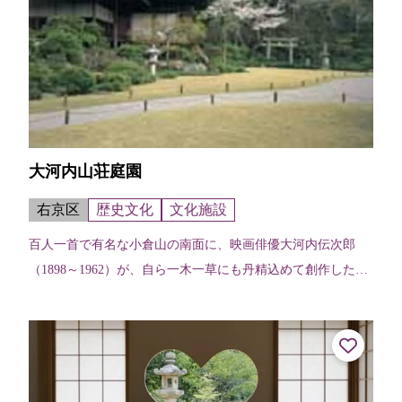
大河内山荘庭園
右京区
歴史文化
文化施設
百人一首で有名な小倉山の南面に、映画俳優大河内伝次郎
（1898～1962）が、自ら一木一草にも丹精込めて創作した庭
園である。庭園には数多くの松、桜、楓が興を添え、朝な夕
な、七色に変化する比叡の峰...