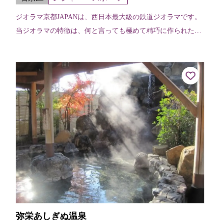
ジオラマ京都JAPANは、西日本最大級の鉄道ジオラマです。
当ジオラマの特徴は、何と言っても極めて精巧に作られた京
都の名所や寺社仏閣の模型です。その中を走る新幹線や特急
列車など様々な種類の鉄道模型...
弥栄あしぎぬ温泉