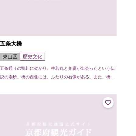
五条大橋
東山区
歴史文化
五条通りの鴨川に架かり、牛若丸と弁慶が出会ったという伝
説の場所。橋の西側には、ふたりの石像がある。また、橋の
たもとには清照尼が扇をつくった御影堂の跡があり、扇形の
石碑と扇塚が建っている。