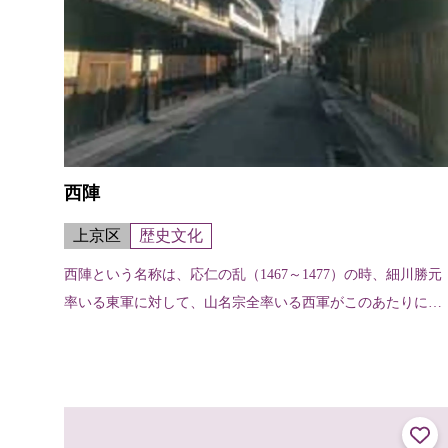
西陣
上京区
歴史文化
西陣という名称は、応仁の乱（1467～1477）の時、細川勝元
率いる東軍に対して、山名宗全率いる西軍がこのあたりに陣
を置いたことに由来する。機織りの街として名高い西陣だ
が、機織り業を営む家は上京...