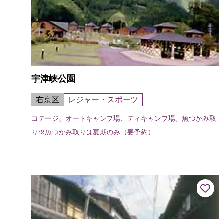
宇津峡公園
右京区
レジャー・スポーツ
コテージ、オートキャンプ場、ディキャンプ場、魚つかみ取
り※魚つかみ取りは夏期のみ（要予約）