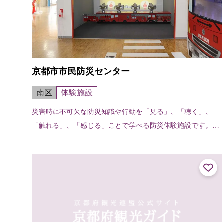
京都市市民防災センター
南区
体験施設
災害時に不可欠な防災知識や行動を「見る」、「聴く」、
「触れる」、「感じる」ことで学べる防災体験施設です。震
度７までの横揺れを疑似体験し、地震発生時の対処法と日ご
ろの心構えを学ぶ「地震体験室」、大...