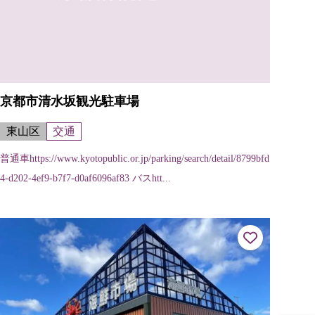
京都市清水坂観光駐車場
東山区
交通
普通車https://www.kyotopublic.or.jp/parking/search/detail/8799bfd
4-d202-4ef9-b7f7-d0af6096af83 バスhtt...