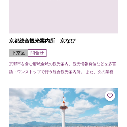
京都総合観光案内所 京なび
下京区
問合せ
京都市を含む府域全域の観光案内、観光情報発信などを多言
語・ワンストップで行う総合観光案内所。 また、次の業務も
行っています。○観光関連チケット販売○当日の宿泊施設紹
介・斡旋○車椅子貸出 貸出台数...