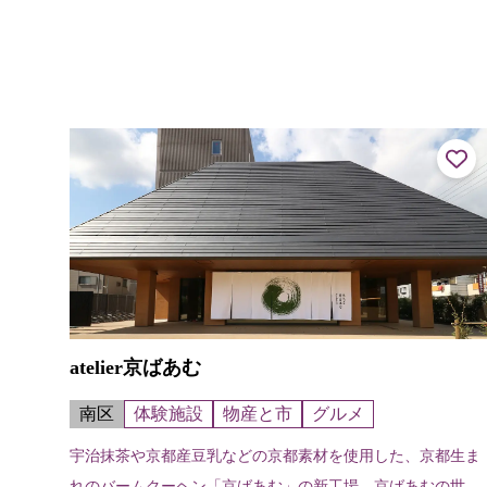
atelier京ばあむ
南区
体験施設
物産と市
グルメ
宇治抹茶や京都産豆乳などの京都素材を使用した、京都生ま
れのバームクーヘン「京ばあむ」の新工場。京ばあむの世界