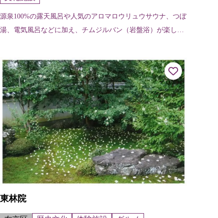
源泉100%の露天風呂や人気のアロマロウリュウサウナ、つぼ
湯、電気風呂などに加え、チムジルバン（岩盤浴）が楽しめ
る。また別館では地元の新鮮野菜や加工品が集まる特産品里
の市や、人気のダムカレーが食...
東林院