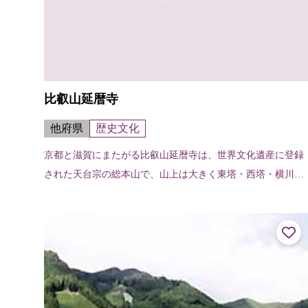
比叡山延暦寺
他府県
歴史文化
京都と滋賀にまたがる比叡山延暦寺は、世界文化遺産に登録
された天台宗の総本山で、山上は大きく東塔・西塔・横川の
三地域に分かれており、百数十の伽藍がそれぞれの地域の本
堂（中堂）を中心に広がっている。...