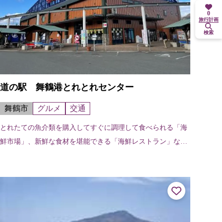
0
旅行計画
検索
道の駅 舞鶴港とれとれセンター
舞鶴市
グルメ
交通
とれたての魚介類を購入してすぐに調理して食べられる「海
鮮市場」、新鮮な食材を堪能できる「海鮮レストラン」など
がある舞鶴きっての海鮮市場。道の駅では、地元の畑でとれ
る野菜や加工食品などを販売してい...