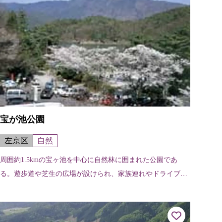
宝が池公園
左京区
自然
周囲約1.5kmの宝ヶ池を中心に自然林に囲まれた公園であ
る。遊歩道や芝生の広場が設けられ、家族連れやドライブ途
中の若者が多く訪れ、桜や梅が数多く植えられているので、
春には一段と多くの市民でにぎわ...