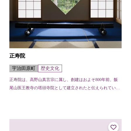
正寿院
宇治田原町
歴史文化
正寿院は、高野山真言宗に属し、創建はおよそ800年前、飯
尾山医王教寺の塔頭寺院として建立されたと伝えられていま
す。 客殿「則天の間」には猪目窓という窓があります。猪目
（いのめ）とは、ハート型であ...