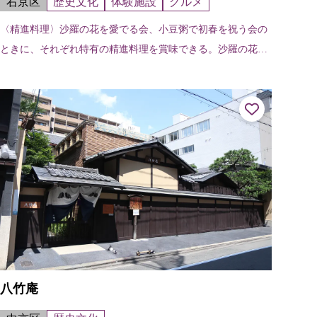
右京区
歴史文化
体験施設
グルメ
〈精進料理〉沙羅の花を愛でる会、小豆粥で初春を祝う会の
ときに、それぞれ特有の精進料理を賞味できる。沙羅の花を
愛でる会（6/11～6/24）小豆粥で初春を祝う会（1/15～1/31）
当日受付を行う...
八竹庵