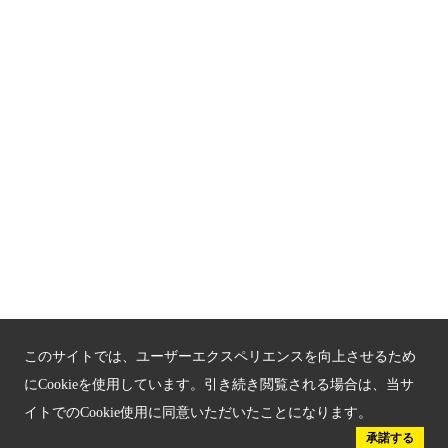
京都観光チャレンジ事業成果集
Global Web Site
京都府文化観光大使
公益社団法人
京都府観光連盟
〒602-8570
京都市上京区下立売通新町西入薮ノ内町
府庁2号館3階
TEL：075-411-9990
FAX：075-411-9993
このサイトでは、ユーザーエクスペリエンスを向上させるため
にCookieを使用しています。引き続き閲覧される場合は、当サ
イトでのCookie使用に同意いただいたことになります。
© 2023 Kyoto Tourism Federation.
承諾する