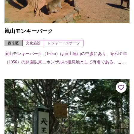
嵐山モンキーパーク
西京区
文化施設
レジャー・スポーツ
嵐山モンキーパーク（160m）は嵐山連山の中腹にあり、昭和31年
（1956）の開園以来ニホンザルの棲息地として有名である。ここ
からの京都市内の展望は素晴らしく比叡山、北山、東山を一望の
下におさめ...