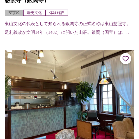
慈照寺（銀閣寺）
左京区
歴史文化
体験施設
東山文化の代表として知られる銀閣寺の正式名称は東山慈照寺。
足利義政が文明14年（1482）に開いた山荘。銀閣（国宝）は、観
音殿として質素高貴な意匠であり、東求堂は初期書院造の遺構。
庭園は国の特別...