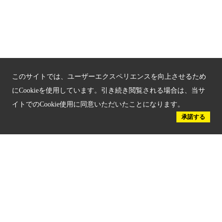
京都人材育成コンテンツ
京都観光チャレンジ事業成果集
Global Web Site
このサイトでは、ユーザーエクスペリエンスを向上させるため
京都府文化観光大使
にCookieを使用しています。引き続き閲覧される場合は、当サ
イトでのCookie使用に同意いただいたことになります。
承諾する
公益社団法人
京都府観光連盟
〒602-8570
京都市上京区下立売通新町西入薮ノ内町
府庁2号館3階
TEL：075-411-9990
FAX：075-411-9993