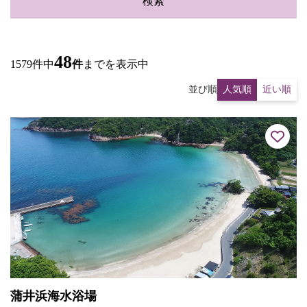
検索
48
1579件中
件
までを表示中
並び順
人気順
近い順
蒲井浜海水浴場