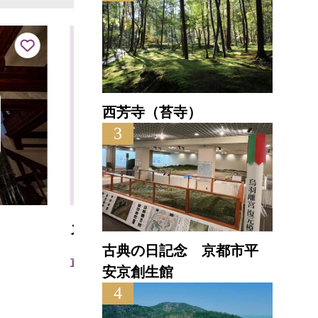
西芳寺（苔寺）
3
スコルピオーネ祇園
天竺
古典の日記念 京都市平
直線距離 : 0.3km
直線距離
安京創生館
4