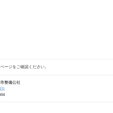
ムページをご確認ください。
都市整備公社
431
504