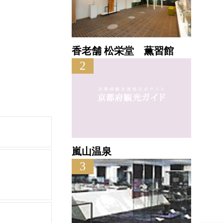
香老舗 松栄堂 薫習館
2
嵐山温泉
3