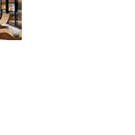
清水小路 坂のホテル京都
ザ 
直線距離 : 0.9km
直線距離