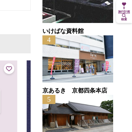
0
旅行計画
検索
いけばな資料館
4
京あるき 京都四条本店
5