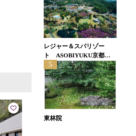
レジャー＆スパリゾー
ト ASOBIYUKU京都る
5
り渓温泉
東林院