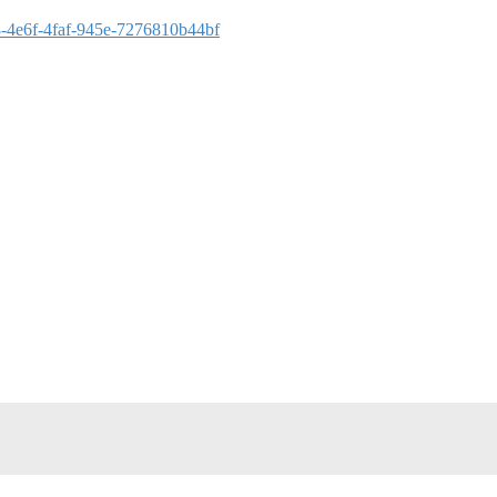
b8-4e6f-4faf-945e-7276810b44bf