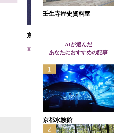
漢検
壬生寺歴史資料室
アム
京都祇園らんぷ美術館
直線距離
AIが選んだ
直線距離 : 0.1km
あなたにおすすめの記事
1
京都水族館
2