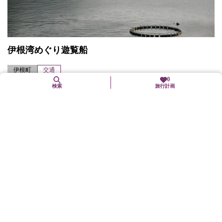
伊根湾めぐり遊覧船
伊根町
交通
0
検索
旅行計画
伊根湾を取り囲んで並ぶ舟屋の風情ある風景を、海上から眺める
ことができる。所要時間／25分