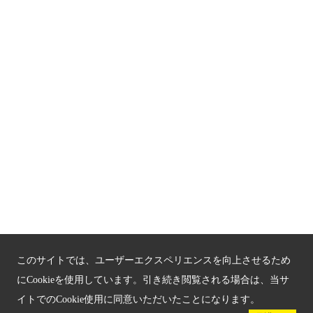
関連サイト
京都「文化」観光
京都戦乱のきずな
新しい京都観光を動画で紹介
京都府認証 優良住宅宿泊施設
京都府認証 安心のお宿
京都人材育成コンテンツ
京都観光チャレンジ事業成果集
このサイトでは、ユーザーエクスペリエンスを向上させるため
Global Web Site
にCookieを使用しています。引き続き閲覧される場合は、当サ
イトでのCookie使用に同意いただいたことになります。
京都府文化観光大使