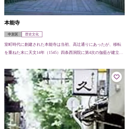
本能寺
中京区
歴史文化
室町時代に創建された本能寺は当初、高辻通りにあったが、移転
を重ねた末に天文14年（1545）四条西洞院に第4次の伽藍が建立さ
れた。しかし本能寺の変で焼失し、天正20年（1592）現在の場所
に移さ...