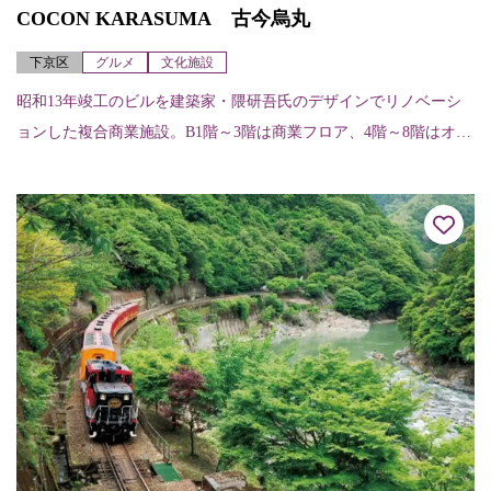
COCON KARASUMA 古今烏丸
下京区
グルメ
文化施設
昭和13年竣工のビルを建築家・隈研吾氏のデザインでリノベーシ
ョンした複合商業施設。B1階～3階は商業フロア、4階～8階はオフ
ィスフロアになっている。各店舗（階、店舗名、内容、電話）に
ついては次の...