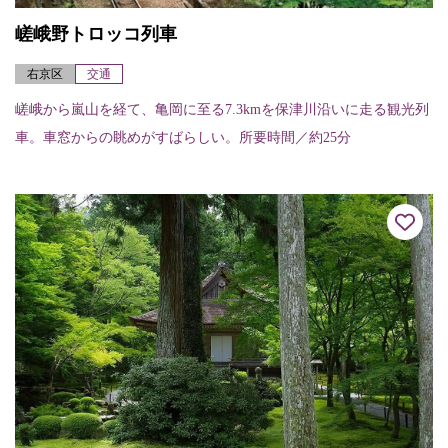
嵯峨野トロッコ列車
右京区
交通
嵯峨から嵐山を経て、亀岡に至る7.3kmを保津川沿いに走る観光列
車。車窓からの眺めがすばらしい。所要時間／約25分