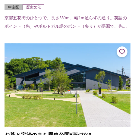
中京区
歴史文化
京都五花街のひとつで、長さ550ｍ、幅2ｍ足らずの通り。英語の
ポイント（先）やポルトガル語のポント（尖り）が語源で、先の
細い道を表している。昔ながらの料亭やお茶屋さんが建ち並び、
四条河原町のにぎ...