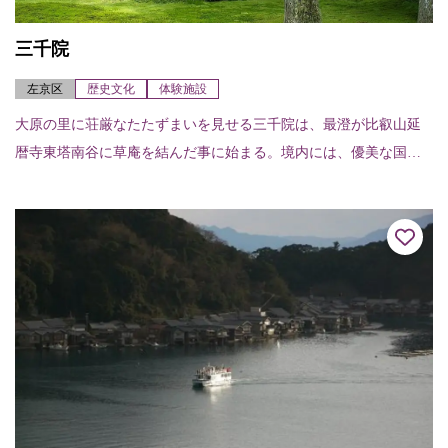
三千院
左京区
歴史文化
体験施設
大原の里に荘厳なたたずまいを見せる三千院は、最澄が比叡山延
暦寺東塔南谷に草庵を結んだ事に始まる。境内には、優美な国宝
阿弥陀三尊を祀る入母屋造柿葺（いりもやづくりこけらぶき）の
往生極楽院が建つ。あ...