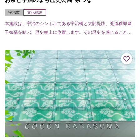
お茶と宇治のまち歴史公園“茶づな”
宇治市
文化施設
本施設は、宇治のシンボルである宇治橋と太閤堤跡、莵道稚郎皇
子御墓を結ぶ、歴史軸上に位置します。その歴史を感じることが
できる史跡、庭園、広場、お茶と宇治のまち交流館「茶づな」で
は、宇治の時の流れを...