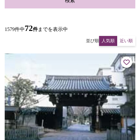
検索
72
1579件中
件
までを表示中
並び順
人気順
近い順