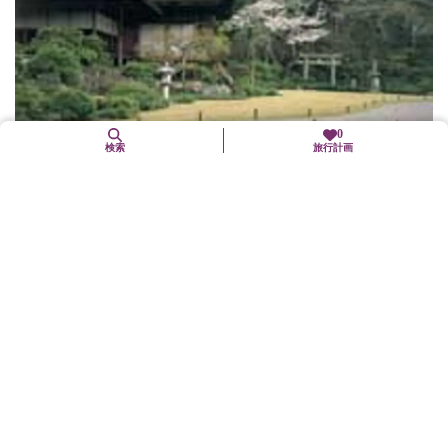
0
検索
旅行計画
大河内山荘庭園
右京区
歴史文化
文化施設
百人一首で有名な小倉山の南面に、映画俳優大河内伝次郎（1898
～1962）が、自ら一木一草にも丹精込めて創作した庭園である。
庭園には数多くの松、桜、楓が興を添え、朝な夕な、七色に変化
する比叡の峰...