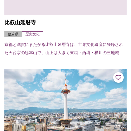
比叡山延暦寺
他府県
歴史文化
京都と滋賀にまたがる比叡山延暦寺は、世界文化遺産に登録され
た天台宗の総本山で、山上は大きく東塔・西塔・横川の三地域に
分かれており、百数十の伽藍がそれぞれの地域の本堂（中堂）を
中心に広がっている。...