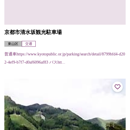
京都市清水坂観光駐車場
東山区
交通
普通車https://www.kyotopublic.or.jp/parking/search/detail/8799bfd4-d20
2-4ef9-b7f7-d0af6096af83 バスhtt...