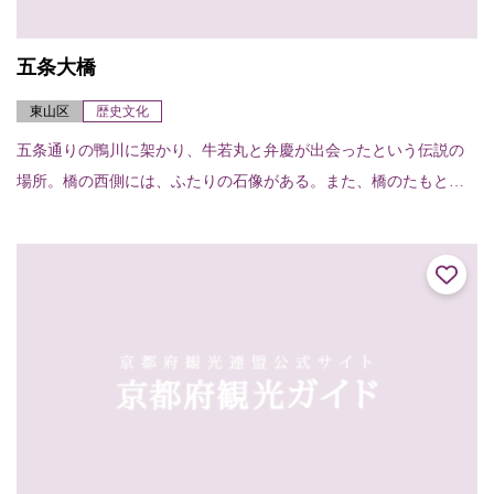
五条大橋
東山区
歴史文化
五条通りの鴨川に架かり、牛若丸と弁慶が出会ったという伝説の
場所。橋の西側には、ふたりの石像がある。また、橋のたもとに
は清照尼が扇をつくった御影堂の跡があり、扇形の石碑と扇塚が
建っている。