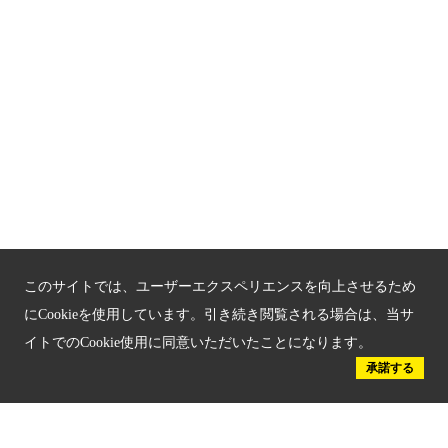
京都府認証 優良住宅宿泊施設
京都府認証 安心のお宿
京都人材育成コンテンツ
京都観光チャレンジ事業成果集
Global Web Site
京都府文化観光大使
このサイトでは、ユーザーエクスペリエンスを向上させるため
にCookieを使用しています。引き続き閲覧される場合は、当サ
イトでのCookie使用に同意いただいたことになります。
承諾する
公益社団法人
京都府観光連盟