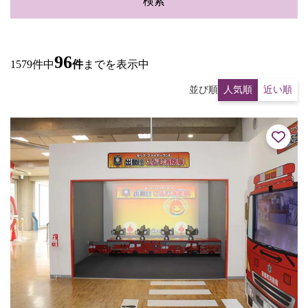
検索
96
1579件中
件
までを表示中
並び順
人気順
近い順