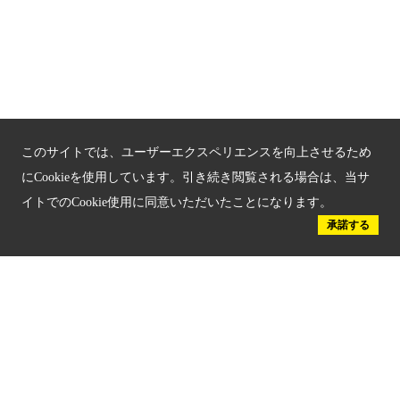
新しい京都観光を動画で紹介
京都府認証 優良住宅宿泊施設
京都府認証 安心のお宿
京都人材育成コンテンツ
このサイトでは、ユーザーエクスペリエンスを向上させるため
京都観光チャレンジ事業成果集
にCookieを使用しています。引き続き閲覧される場合は、当サ
イトでのCookie使用に同意いただいたことになります。
Global Web Site
承諾する
京都府文化観光大使
公益社団法人
京都府観光連盟