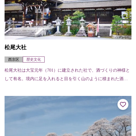
松尾大社
西京区
歴史文化
松尾大社は大宝元年（701）に建立された社で、酒づくりの神様と
して有名。境内に足を入れると目を引く山のように積まれた酒樽
は、各地の酒造業者が奉納したもの。亀の井とよばれる湧き水を
元水に加え酒を醸...