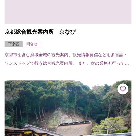
京都総合観光案内所 京なび
下京区
問合せ
京都市を含む府域全域の観光案内、観光情報発信などを多言語・
ワンストップで行う総合観光案内所。 また、次の業務も行ってい
ます。○観光関連チケット販売○当日の宿泊施設紹介・斡旋○車椅子
貸出 貸出台数...