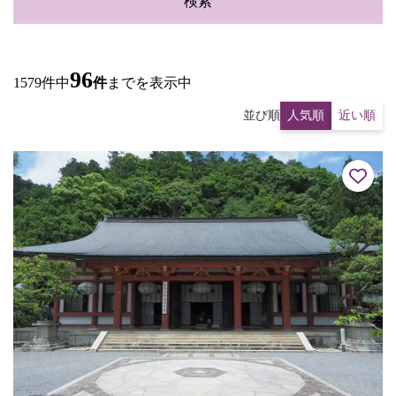
検索
96
1579件中
件
までを表示中
並び順
人気順
近い順