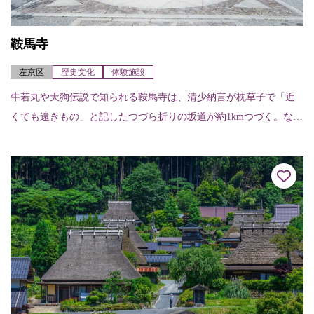
鞍馬寺
左京区
歴史文化
体験施設
牛若丸や天狗伝説で知られる鞍馬寺は、清少納言が枕草子で「近
くても遠きもの」と記したつづら折りの坂道が約1kmつづく。なか
なか大変な参道だが、歴史をたどりながらの散策が楽しめる。本
殿前からは比叡山...