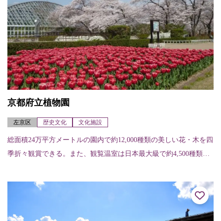
京都府立植物園
左京区
歴史文化
文化施設
総面積24万平方メートルの園内で約12,000種類の美しい花・木を四
季折々観賞できる。また、観覧温室は日本最大級で約4,500種類も
の植物が展示されている。春には染井吉野や八重紅枝垂、御衣黄
など...