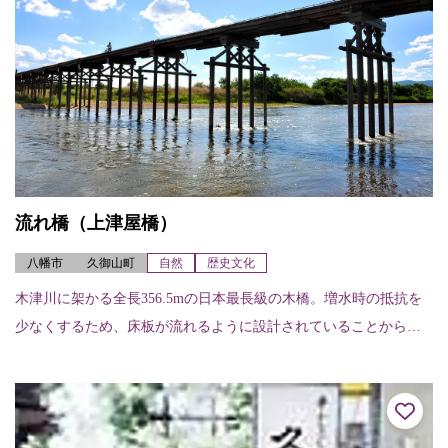
流れ橋（上津屋橋）
八幡市
久御山町
自然
歴史文化
木津川に架かる全長356.5mの日本最長級の木橋。増水時の抵抗を
少なくするため、床板が流れるように設計されていることから
「流れ橋」と呼ばれている。白砂の河原と清流に調和した風景
は、時代劇などのロ...