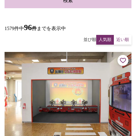
検索
96
1579件中
件
までを表示中
並び順
人気順
近い順