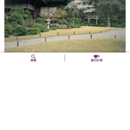
0
検索
旅行計画
大河内山荘庭園
右京区
歴史文化
文化施設
百人一首で有名な小倉山の南面に、映画俳優大河内伝次郎（1898
～1962）が、自ら一木一草にも丹精込めて創作した庭園である。
庭園には数多くの松、桜、楓が興を添え、朝な夕な、七色に変化
する比叡の峰...