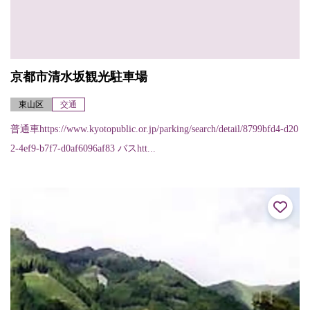
京都市清水坂観光駐車場
東山区
交通
普通車https://www.kyotopublic.or.jp/parking/search/detail/8799bfd4-d20
2-4ef9-b7f7-d0af6096af83 バスhtt...