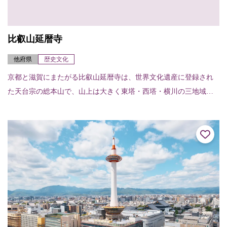
比叡山延暦寺
他府県
歴史文化
京都と滋賀にまたがる比叡山延暦寺は、世界文化遺産に登録され
た天台宗の総本山で、山上は大きく東塔・西塔・横川の三地域に
分かれており、百数十の伽藍がそれぞれの地域の本堂（中堂）を
中心に広がっている。...