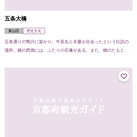
五条大橋
東山区
歴史文化
五条通りの鴨川に架かり、牛若丸と弁慶が出会ったという伝説の
場所。橋の西側には、ふたりの石像がある。また、橋のたもとに
は清照尼が扇をつくった御影堂の跡があり、扇形の石碑と扇塚が
建っている。