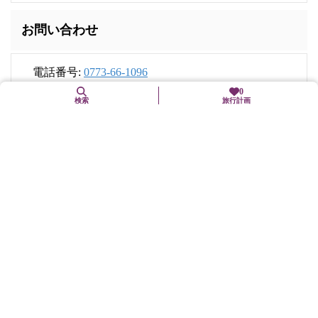
お問い合わせ
電話番号:
0773-66-1096
FAX番号: 0773-64-6364
0
検索
旅行計画
住所
〒625-0080
京都府舞鶴市北吸1039-2
交通手段
JR舞鶴線「東舞鶴」駅から京都交通バスで約5分「市役所前」
下車すぐ