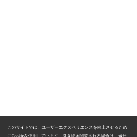
京都人材育成コンテンツ
京都観光チャレンジ事業成果集
Global Web Site
京都府文化観光大使
公益社団法人
京都府観光連盟
〒602-8570
京都市上京区下立売通新町西入薮ノ内町
府庁2号館3階
TEL：075-411-9990
FAX：075-411-9993
このサイトでは、ユーザーエクスペリエンスを向上させるため
にCookieを使用しています。引き続き閲覧される場合は、当サ