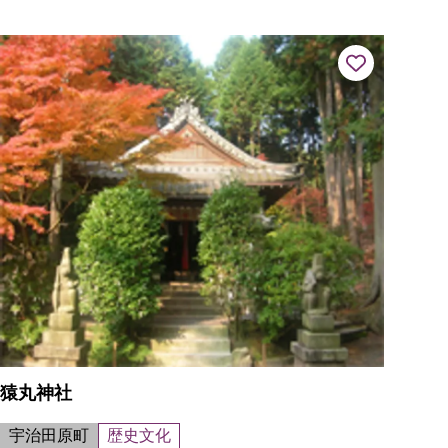
室、和室など約15室の目的別の部屋から構成される。定員／
ホール 500名
猿丸神社
宇治田原町
歴史文化