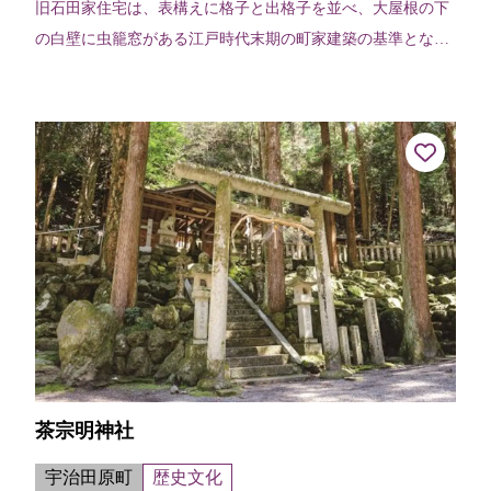
旧石田家住宅は、表構えに格子と出格子を並べ、大屋根の下
の白壁に虫籠窓がある江戸時代末期の町家建築の基準となる
建物で、西国街道沿いに店を構え、「紙屋清兵衛」の屋号で
和紙などを取り扱った商家。（平成...
茶宗明神社
宇治田原町
歴史文化