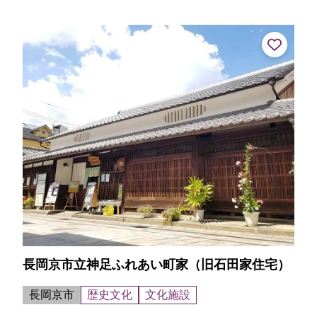
れている。ユーモラスな仕草で豊作を願う1月15日頃に行わ
れる「御田」や餅を竹串にさして...
長岡京市立神足ふれあい町家（旧石田家住宅）
長岡京市
歴史文化
文化施設