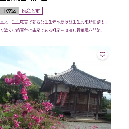
中京区
物産と市
重文・壬生狂言で著名な壬生寺や新撰組壬生の屯所旧蹟もす
ぐ近くの築百年の生家である町家を改装し骨董屋を開業。町
家の風情を生かしたディスプレイと古陶磁器、木や鉄の古民
具から気軽に楽しめる普段使いの骨...