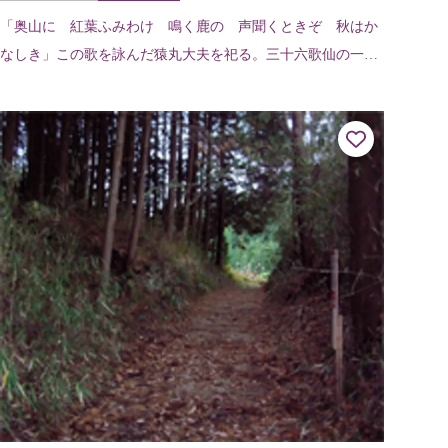
「奥山に 紅葉ふみわけ 鳴く鹿の 声聞くときぞ 秋はか
なしき」この歌を詠んだ猿丸大夫を祀る。三十六歌仙の一人
に数えられているが、謎の人物。この地は、大夫晩年隠棲の
土地とも伝えられている。また、猿...