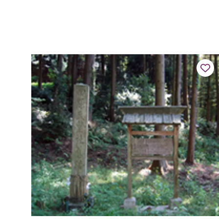
猿の目を親猿が洗っているのを目にし、後日その子猿の目が
開くのを見て、法具の独鈷で水場を...