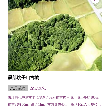
黒部銚子山古墳
京丹後市
歴史文化
古墳時代中期前半に築造された前方後円墳。墳丘長約105m、
前方部幅50m、高さ11m、前方部幅45m、高さ10mの大規模な