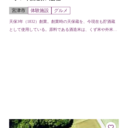
宮津市
体験施設
グルメ
天保3年（1832）創業。創業時の天保蔵を、今現在も貯酒蔵
として使用している。原料である酒造米は、くず米や外米を
一切使用せず、全量京都府産米を使用。香付け、風味付けに
地酒を使用した蔵スイーツも販...