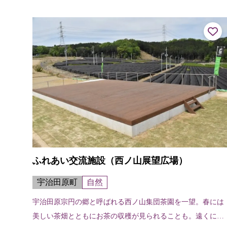
Vスタジオなど近代的設備も完備...
ふれあい交流施設（西ノ山展望広場）
宇治田原町
自然
宇治田原宗円の郷と呼ばれる西ノ山集団茶園を一望。春には
美しい茶畑とともにお茶の収穫が見られることも。遠くに