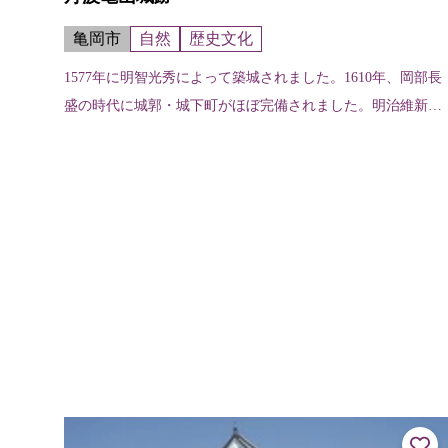
亀岡市
自然
歴史文化
1577年に明智光秀によって築城されました。1610年、岡部長
盛の時代に城郭・城下町がほぼ完備されました。明治維新の
あと廃城令により解体されましたが、現在の所有者である宗
教法人大本の手により石垣...