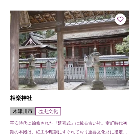
もの。京都府指定史跡。
相楽神社
木津川市
歴史文化
平安時代に編修された『延喜式』に載る古い社。室町時代初
期の本殿は、細工や彫刻にすぐれており重要文化財に指定さ