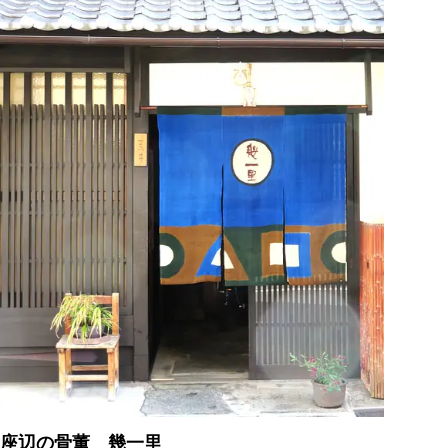
座辺の骨董 幾一里