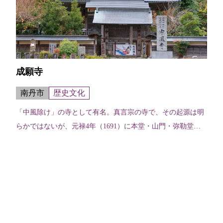
成願寺
南丹市
歴史文化
「中風除け」の寺として有名。真言宗の寺で、その起源は明
らかではないが、元禄4年（1691）に本堂・山門・弥勒堂が
再建された。とりわけ山門と弥勒堂は、精巧な建築で、彫刻
はすぐれた作品と言われている...