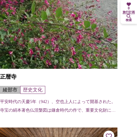
0
旅行計画
検索
正暦寺
綾部市
歴史文化
平安時代の天慶5年（942）、空也上人によって開基された。
寺宝の絹本著色仏涅槃図は鎌倉時代の作で、重要文化財に指
定されている。 ※ご利益：交通安全