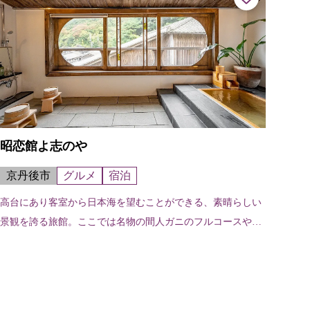
昭恋館よ志のや
京丹後市
グルメ
宿泊
高台にあり客室から日本海を望むことができる、素晴らしい
景観を誇る旅館。ここでは名物の間人ガニのフルコースや海
の幸が堪能できる。