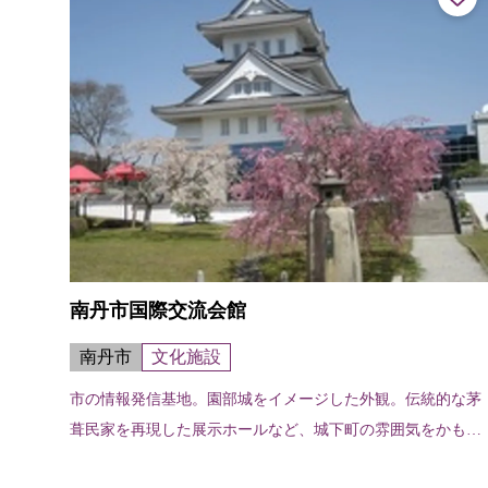
南丹市国際交流会館
南丹市
文化施設
市の情報発信基地。園部城をイメージした外観。伝統的な茅
葺民家を再現した展示ホールなど、城下町の雰囲気をかもし
出すつくり。イベントホールや展望談話室、全国有数のCAT