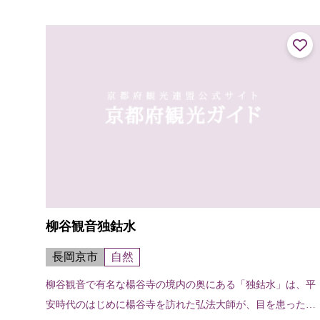
山々を望む、自然豊かな宇治田原の街並みと茶園の調和が楽
しめます。 また、ファミリーや友人...
柳谷観音独鈷水
長岡京市
自然
柳谷観音で有名な楊谷寺の境内の奥にある「独鈷水」は、平
安時代のはじめに楊谷寺を訪れた弘法大師が、目を患った子