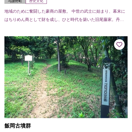
与謝野町
歴史文化
地域のために奮闘した豪商の屋敷。 中世の武士に始まり、幕末に
はちりめん商として財を成し、ひと時代を築いた旧尾藤家。丹後
大震災で多大な被害を受けた町の復興に貢献した。 住宅は江戸時
代末期築の広大な...
飯岡古墳群