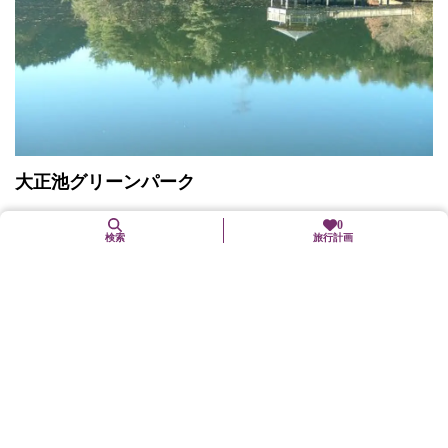
大正池グリーンパーク
井手町
レジャー・スポーツ
0
検索
旅行計画
京都府景観資産に登録されている「大正池」は、豊かな緑に包ま
れた静かな空間で、遊歩道や浮御堂なども整備されており、散策
道もある。隣接する井手町野外活動センター「大正池グリーンパ
ーク」には、バンガロ...