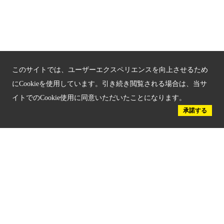
京都府認証 優良住宅宿泊施設
京都府認証 安心のお宿
京都人材育成コンテンツ
このサイトでは、ユーザーエクスペリエンスを向上させるため
にCookieを使用しています。引き続き閲覧される場合は、当サ
京都観光チャレンジ事業成果集
イトでのCookie使用に同意いただいたことになります。
Global Web Site
承諾する
京都府文化観光大使
公益社団法人
京都府観光連盟