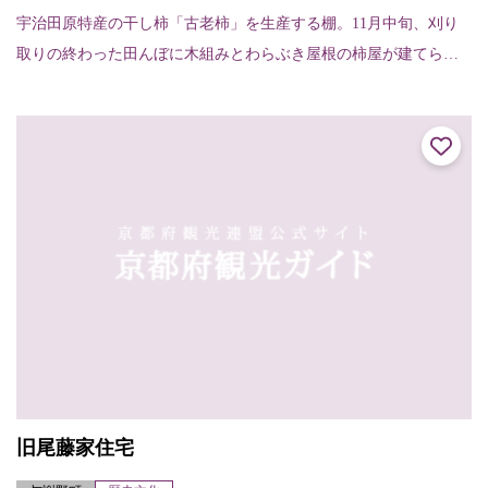
宇治田原特産の干し柿「古老柿」を生産する棚。11月中旬、刈り
取りの終わった田んぼに木組みとわらぶき屋根の柿屋が建てら
れ、皮をむいた渋柿を並べて乾燥させる。町内の南、立川、岩
山、禅定寺の各地区に建...
旧尾藤家住宅