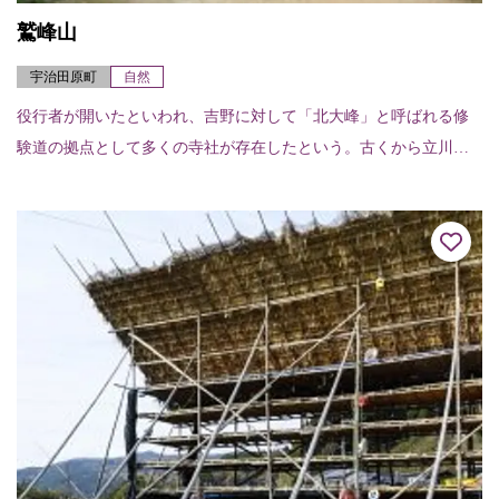
鷲峰山
宇治田原町
自然
役行者が開いたといわれ、吉野に対して「北大峰」と呼ばれる修
験道の拠点として多くの寺社が存在したという。古くから立川大
道寺からの参詣道が整備され、今も道標等が点在する。標高682m
の山頂付近には金...