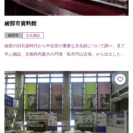
綾部市資料館
綾部市
文化施設
綾部の旧石器時代から中近世の重要な文化財について調べ、見て
学ぶ施設。京都府内最大の円墳「私市円山古墳」から出土した甲
胄・埴輪なども展示。