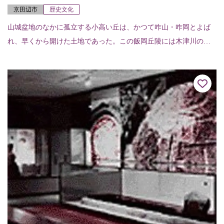
京田辺市
歴史文化
山城盆地のなかに孤立する小高い丘は、かつて咋山・咋岡とよば
れ、早くから開けた土地であった。この飯岡丘陵には木津川の水
運に関係する一族の墓と考えられる古墳が点在している。前方後
円墳の飯岡車塚古墳、...