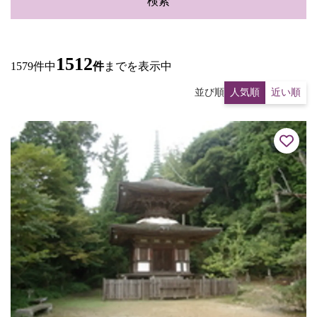
検索
1512
1579件中
件
までを表示中
並び順
人気順
近い順