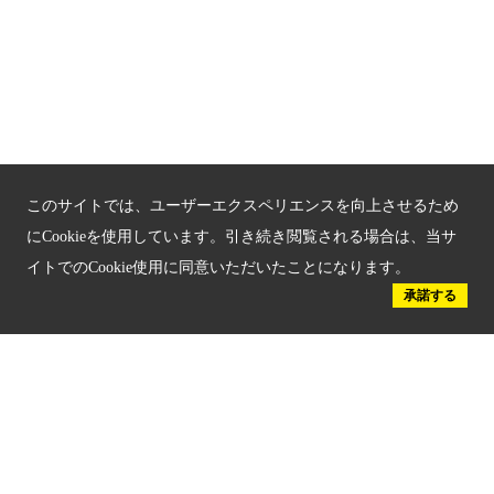
京都府認証 優良住宅宿泊施設
京都府認証 安心のお宿
京都人材育成コンテンツ
京都観光チャレンジ事業成果集
このサイトでは、ユーザーエクスペリエンスを向上させるため
Global Web Site
にCookieを使用しています。引き続き閲覧される場合は、当サ
イトでのCookie使用に同意いただいたことになります。
京都府文化観光大使
承諾する
公益社団法人
京都府観光連盟