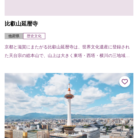
比叡山延暦寺
他府県
歴史文化
京都と滋賀にまたがる比叡山延暦寺は、世界文化遺産に登録され
た天台宗の総本山で、山上は大きく東塔・西塔・横川の三地域に
分かれており、百数十の伽藍がそれぞれの地域の本堂（中堂）を
中心に広がっている。...