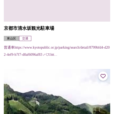
京都市清水坂観光駐車場
東山区
交通
普通車https://www.kyotopublic.or.jp/parking/search/detail/8799bfd4-d20
2-4ef9-b7f7-d0af6096af83 バスhtt...