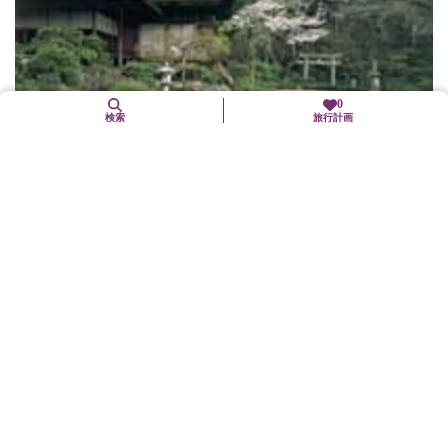
0
検索
旅行計画
大河内山荘庭園
右京区
歴史文化
文化施設
百人一首で有名な小倉山の南面に、映画俳優大河内伝次郎（1898
～1962）が、自ら一木一草にも丹精込めて創作した庭園である。
庭園には数多くの松、桜、楓が興を添え、朝な夕な、七色に変化
する比叡の峰...