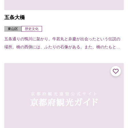
五条大橋
東山区
歴史文化
五条通りの鴨川に架かり、牛若丸と弁慶が出会ったという伝説の
場所。橋の西側には、ふたりの石像がある。また、橋のたもとに
は清照尼が扇をつくった御影堂の跡があり、扇形の石碑と扇塚が
建っている。