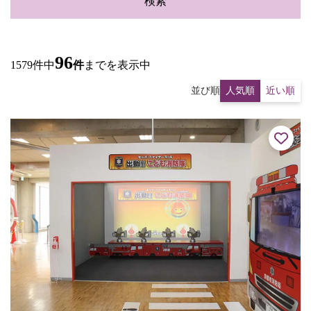
検索
96
1579件中
件
までを表示中
並び順
人気順
近い順