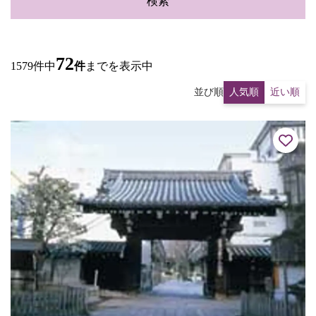
検索
72
1579件中
件
までを表示中
並び順
人気順
近い順