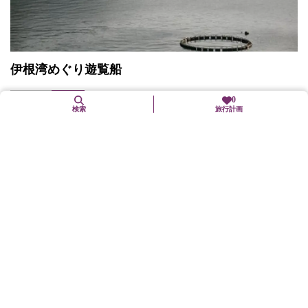
伊根湾めぐり遊覧船
伊根町
交通
0
検索
旅行計画
伊根湾を取り囲んで並ぶ舟屋の風情ある風景を、海上から眺める
ことができる。所要時間／25分