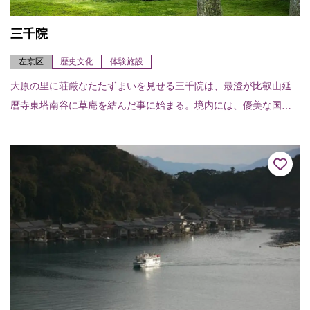
三千院
左京区
歴史文化
体験施設
大原の里に荘厳なたたずまいを見せる三千院は、最澄が比叡山延
暦寺東塔南谷に草庵を結んだ事に始まる。境内には、優美な国宝
阿弥陀三尊を祀る入母屋造柿葺（いりもやづくりこけらぶき）の
往生極楽院が建つ。あ...