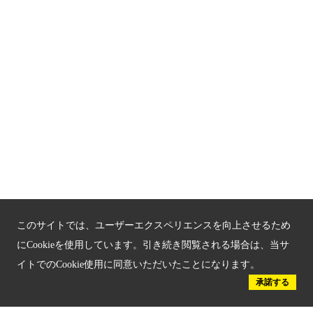
関連サイト
京都「文化」観光
京都戦乱のきずな
新しい京都観光を動画で紹介
京都府認証 優良住宅宿泊施設
京都府認証 安心のお宿
京都人材育成コンテンツ
このサイトでは、ユーザーエクスペリエンスを向上させるため
京都観光チャレンジ事業成果集
にCookieを使用しています。引き続き閲覧される場合は、当サ
イトでのCookie使用に同意いただいたことになります。
Global Web Site
承諾する
京都府文化観光大使