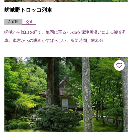
嵯峨野トロッコ列車
右京区
交通
嵯峨から嵐山を経て、亀岡に至る7.3kmを保津川沿いに走る観光列
車。車窓からの眺めがすばらしい。所要時間／約25分