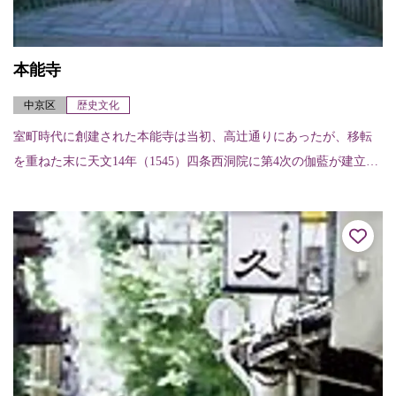
本能寺
中京区
歴史文化
室町時代に創建された本能寺は当初、高辻通りにあったが、移転
を重ねた末に天文14年（1545）四条西洞院に第4次の伽藍が建立さ
れた。しかし本能寺の変で焼失し、天正20年（1592）現在の場所
に移さ...