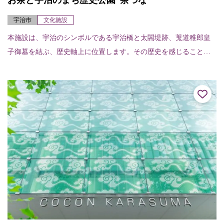
お茶と宇治のまち歴史公園“茶づな”
宇治市
文化施設
本施設は、宇治のシンボルである宇治橋と太閤堤跡、莵道稚郎皇
子御墓を結ぶ、歴史軸上に位置します。その歴史を感じることが
できる史跡、庭園、広場、お茶と宇治のまち交流館「茶づな」で
は、宇治の時の流れを...