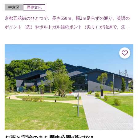
中京区
歴史文化
京都五花街のひとつで、長さ550ｍ、幅2ｍ足らずの通り。英語の
ポイント（先）やポルトガル語のポント（尖り）が語源で、先の
細い道を表している。昔ながらの料亭やお茶屋さんが建ち並び、
四条河原町のにぎ...