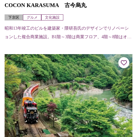
COCON KARASUMA 古今烏丸
下京区
グルメ
文化施設
昭和13年竣工のビルを建築家・隈研吾氏のデザインでリノベーシ
ョンした複合商業施設。B1階～3階は商業フロア、4階～8階はオフ
ィスフロアになっている。各店舗（階、店舗名、内容、電話）に
ついては次の...