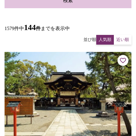
検索
144
1579件中
件
までを表示中
並び順
人気順
近い順