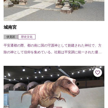
城南宮
伏見区
歴史文化
平安遷都の際、都の南に国の守護神として創建された神社で、方
除の神として信仰を集めている。社殿は平安調に統一された優美
な姿をみせる。春の山、平安、室町、桃山、城南離宮の庭と趣向
が凝らされた庭園「楽...