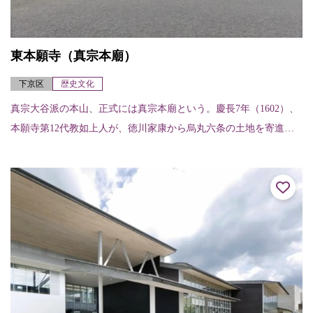
東本願寺（真宗本廟）
下京区
歴史文化
真宗大谷派の本山、正式には真宗本廟という。慶長7年（1602）、
本願寺第12代教如上人が、徳川家康から烏丸六条の土地を寄進さ
れ、東本願寺を創立した。江戸時代に4度の火災に遭い、現在の御
影堂は、明...