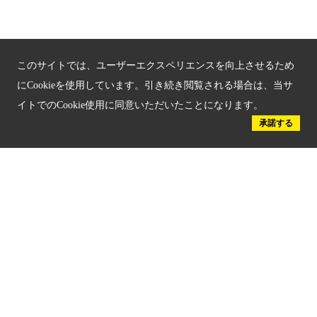
京都人材育成コンテンツ
京都観光チャレンジ事業成果集
このサイトでは、ユーザーエクスペリエンスを向上させるため
Global Web Site
にCookieを使用しています。引き続き閲覧される場合は、当サ
イトでのCookie使用に同意いただいたことになります。
京都府文化観光大使
承諾する
公益社団法人
京都府観光連盟
〒602-8570
京都市上京区下立売通新町西入薮ノ内町
府庁2号館3階
TEL：075-411-9990
FAX：075-411-9993