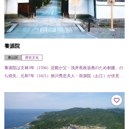
養源院
東山区
歴史文化
養源院は文禄3年（1594）淀殿が父・浅井長政追善のため創建。の
ち焼失。元和7年（1621）徳川秀忠夫人・崇源院（お江）が伏見城
の遺構を移し再建。以降、歴代将軍の位牌を祀る寺になる。ま
た、本堂の...