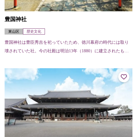
豊国神社
東山区
歴史文化
豊国神社は豊臣秀吉を祀っていたため、徳川幕府の時代には取り
壊されていた社。今の社殿は明治13年（1880）に建立されたもの
だが、唐門だけは伏見城の遺構。境内奥には宝物館があり、太閤
ゆかりの遺品な...