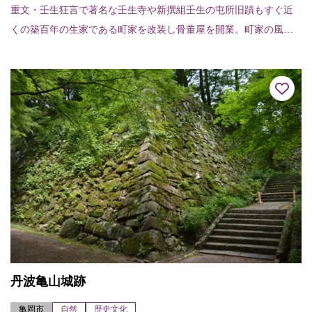
重文・壬生狂言で著名な壬生寺や新撰組壬生の屯所旧蹟もすぐ近
くの築百年の生家である町家を改装し骨董屋を開業。町家の風情
を生かしたディスプレイと古陶磁器、木や鉄の古民具から気軽に
楽しめる普段使いの骨...
丹波亀山城跡
亀岡市
自然
歴史文化