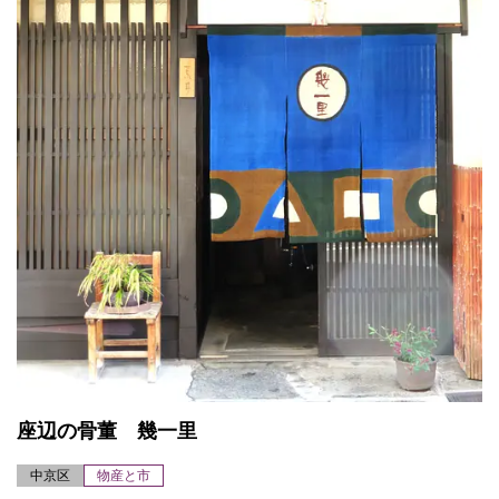
座辺の骨董 幾一里
中京区
物産と市