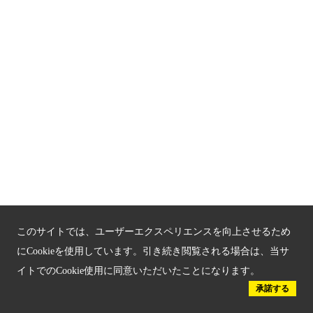
お問い合わせ
サイトマップ
もうひとつの京都メディアライブラリー（外部サイト）
関連サイト
京都「文化」観光
京都戦乱のきずな
新しい京都観光を動画で紹介
このサイトでは、ユーザーエクスペリエンスを向上させるため
にCookieを使用しています。引き続き閲覧される場合は、当サ
京都府認証 優良住宅宿泊施設
イトでのCookie使用に同意いただいたことになります。
承諾する
京都府認証 安心のお宿