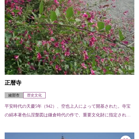
正暦寺
綾部市
歴史文化
平安時代の天慶5年（942）、空也上人によって開基された。寺宝
の絹本著色仏涅槃図は鎌倉時代の作で、重要文化財に指定されて
いる。 ※ご利益：交通安全