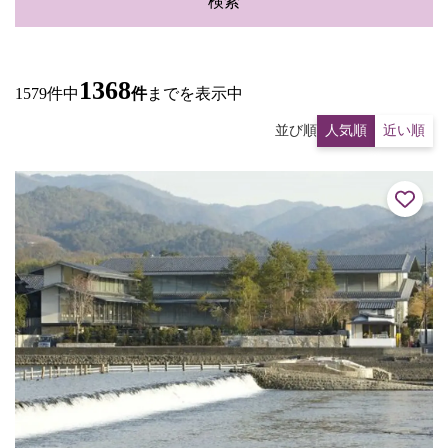
検索
1368
1579件中
件
までを表示中
並び順
人気順
近い順