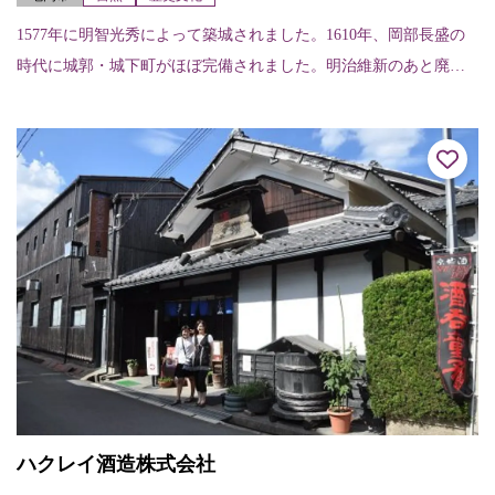
1577年に明智光秀によって築城されました。1610年、岡部長盛の
時代に城郭・城下町がほぼ完備されました。明治維新のあと廃城
令により解体されましたが、現在の所有者である宗教法人大本の
手により石垣...
ハクレイ酒造株式会社