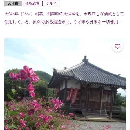
宮津市
体験施設
グルメ
天保3年（1832）創業。創業時の天保蔵を、今現在も貯酒蔵として
使用している。原料である酒造米は、くず米や外米を一切使用せ
ず、全量京都府産米を使用。香付け、風味付けに地酒を使用した
蔵スイーツも販...