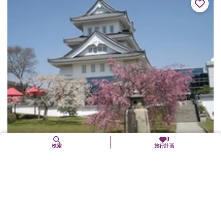
0
検索
旅行計画
南丹市国際交流会館
南丹市
文化施設
市の情報発信基地。園部城をイメージした外観。伝統的な茅葺民
家を再現した展示ホールなど、城下町の雰囲気をかもし出すつく