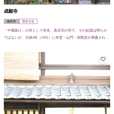
成願寺
南丹市
歴史文化
「中風除け」の寺として有名。真言宗の寺で、その起源は明らか
ではないが、元禄4年（1691）に本堂・山門・弥勒堂が再建され
た。とりわけ山門と弥勒堂は、精巧な建築で、彫刻はすぐれた作
品と言われている...