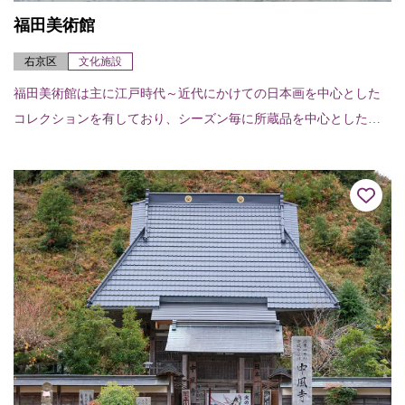
福田美術館
右京区
文化施設
福田美術館は主に江戸時代～近代にかけての日本画を中心とした
コレクションを有しており、シーズン毎に所蔵品を中心とした企
画展示を開催している。大堰川を臨む嵐山の景勝地に位置し、施
設内のカフェからは渡...