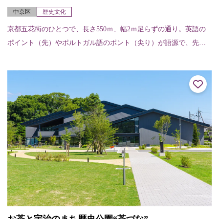
中京区
歴史文化
京都五花街のひとつで、長さ550ｍ、幅2ｍ足らずの通り。英語の
ポイント（先）やポルトガル語のポント（尖り）が語源で、先の
細い道を表している。昔ながらの料亭やお茶屋さんが建ち並び、
四条河原町のにぎ...