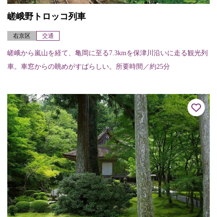
嵯峨野トロッコ列車
右京区
交通
嵯峨から嵐山を経て、亀岡に至る7.3kmを保津川沿いに走る観光列
車。車窓からの眺めがすばらしい。所要時間／約25分