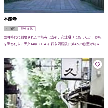
本能寺
中京区
歴史文化
室町時代に創建された本能寺は当初、高辻通りにあったが、移転
を重ねた末に天文14年（1545）四条西洞院に第4次の伽藍が建立さ
れた。しかし本能寺の変で焼失し、天正20年（1592）現在の場所
に移さ...