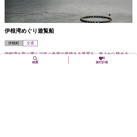
伊根湾めぐり遊覧船
伊根町
交通
伊根湾を取り囲んで並ぶ舟屋の風情ある風景を、海上から眺める
0
ことができる。所要時間／25分
検索
旅行計画