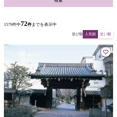
検索
72
1579件中
件
までを表示中
並び順
人気順
近い順