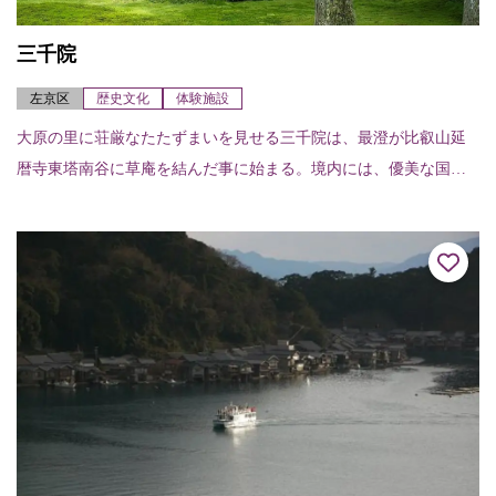
三千院
左京区
歴史文化
体験施設
大原の里に荘厳なたたずまいを見せる三千院は、最澄が比叡山延
暦寺東塔南谷に草庵を結んだ事に始まる。境内には、優美な国宝
阿弥陀三尊を祀る入母屋造柿葺（いりもやづくりこけらぶき）の
往生極楽院が建つ。あ...