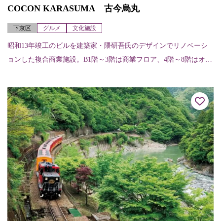
COCON KARASUMA 古今烏丸
下京区
グルメ
文化施設
昭和13年竣工のビルを建築家・隈研吾氏のデザインでリノベーシ
ョンした複合商業施設。B1階～3階は商業フロア、4階～8階はオフ
ィスフロアになっている。各店舗（階、店舗名、内容、電話）に
ついては次の...