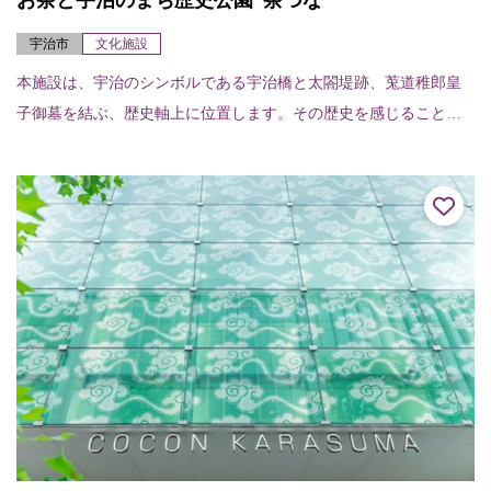
お茶と宇治のまち歴史公園“茶づな”
宇治市
文化施設
本施設は、宇治のシンボルである宇治橋と太閤堤跡、莵道稚郎皇
子御墓を結ぶ、歴史軸上に位置します。その歴史を感じることが
できる史跡、庭園、広場、お茶と宇治のまち交流館「茶づな」で
は、宇治の時の流れを...