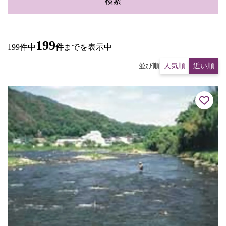
検索
199
199件中
件
までを表示中
並び順
人気順
近い順