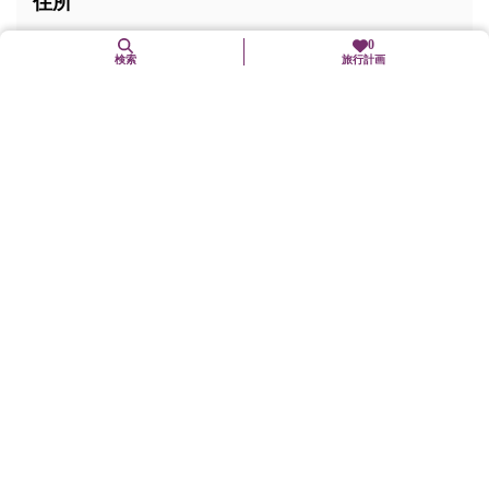
住所
0
検索
旅行計画
〒601-1242
京都府京都市左京区大原来迎院町81-2 大原観光保勝
会
交通手段
京都バス「大原」下車、徒歩2分
駐車場
無（近隣に有料駐車場有り）
Webサイト