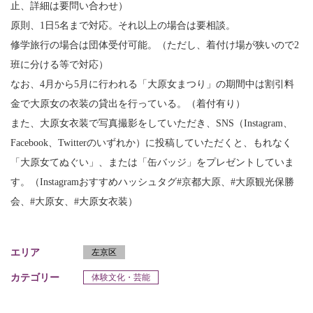
止、詳細は要問い合わせ）
原則、1日5名まで対応。それ以上の場合は要相談。
修学旅行の場合は団体受付可能。（ただし、着付け場が狭いので2
班に分ける等で対応）
なお、4月から5月に行われる「大原女まつり」の期間中は割引料
金で大原女の衣装の貸出を行っている。（着付有り）
また、大原女衣装で写真撮影をしていただき、SNS（Instagram、
Facebook、Twitterのいずれか）に投稿していただくと、もれなく
「大原女てぬぐい」、または「缶バッジ」をプレゼントしていま
す。（Instagramおすすめハッシュタグ#京都大原、#大原観光保勝
会、#大原女、#大原女衣装）
エリア
左京区
カテゴリー
体験文化・芸能