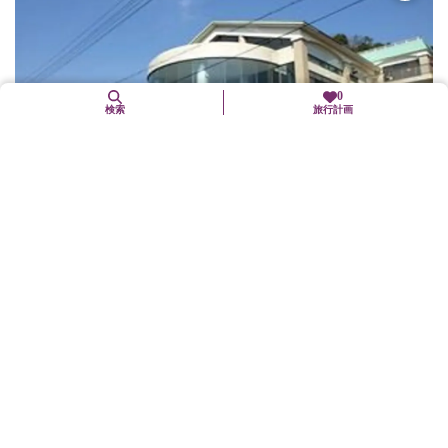
0
検索
旅行計画
クアハウス岩滝
与謝野町
自然
京都府下では最高温58.5度の「天の橋立岩滝温泉」。クアハウス岩
滝は温泉利用型健康増進施設（町施設・宿泊不可）で、水着着用
及び裸浴槽。13種類の浴槽・サウナ（水着浴）を配置するバーデ