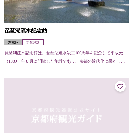
琵琶湖疏水記念館
左京区
文化施設
琵琶湖疏水記念館は、琵琶湖疏水竣工100周年を記念して平成元
（1989）年８月に開館した施設であり、京都の近代化に果たした
琵琶湖疏水の役割やその先駆性などを紹介しています。蹴上イン
クライン上を舟...