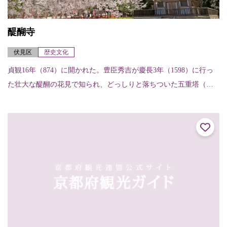
醍醐寺
伏見区
歴史文化
貞観16年（874）に開かれた。豊臣秀吉が慶長3年（1598）に行っ
た壮大な醍醐の花見で知られ、どっしりと落ちついた五重塔（国
宝）は京都府内最古の木造建築物で、天暦5年（951）の建立。金
堂（国...