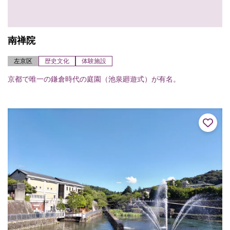
南禅院
左京区
歴史文化
体験施設
京都で唯一の鎌倉時代の庭園（池泉廻遊式）が有名。