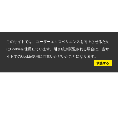
動画
ダウンロード素材
このサイトでは、ユーザーエクスペリエンスを向上させるため
アクセス
にCookieを使用しています。引き続き閲覧される場合は、当サ
イトでのCookie使用に同意いただいたことになります。
プライバシーポリシー
承諾する
お問い合わせ
サイトマップ
もうひとつの京都メディアライブラリー（外部サイト）
関連サイト