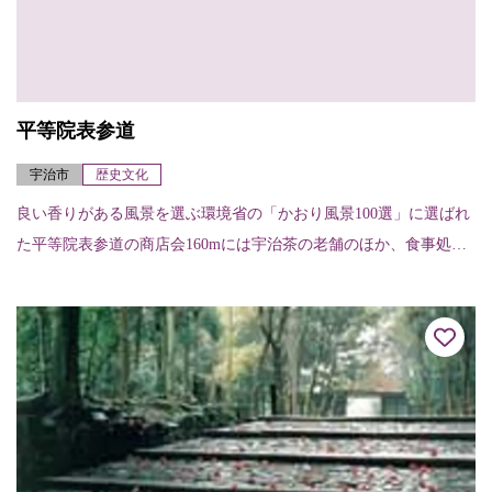
平等院表参道
宇治市
歴史文化
良い香りがある風景を選ぶ環境省の「かおり風景100選」に選ばれ
た平等院表参道の商店会160mには宇治茶の老舗のほか、食事処、
喫茶、雑貨店、土産物店などが軒を連ね、茶を焙じる香ばしい香
りが漂っている。