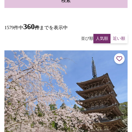
検索
360
1579件中
件
までを表示中
並び順
人気順
近い順