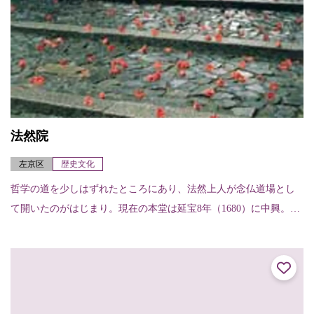
法然院
左京区
歴史文化
哲学の道を少しはずれたところにあり、法然上人が念仏道場とし
て開いたのがはじまり。現在の本堂は延宝8年（1680）に中興。苔
むした茅葺きの門は、簡素にして典雅な雰囲気で、紅葉に溶け込
む景色はまさに...