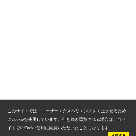
京都観光チャレンジ事業成果集
Global Web Site
京都府文化観光大使
公益社団法人
京都府観光連盟
〒602-8570
京都市上京区下立売通新町西入薮ノ内町
府庁2号館3階
TEL：075-411-9990
FAX：075-411-9993
このサイトでは、ユーザーエクスペリエンスを向上させるため
にCookieを使用しています。引き続き閲覧される場合は、当サ
イトでのCookie使用に同意いただいたことになります。
© 2023 Kyoto Tourism Federation.
承諾する