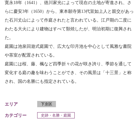
寛永18年（1641）、徳川家光によって現在の土地が寄進され、さ
らに慶安3年（1650）から、東本願寺第13代宣如上人と親交があっ
た石川丈山によって作庭されたと言われている。江戸期の二度に
わたる大火により建物はすべて類焼したが、明治初期に復興され
た。
庭園は池泉回遊式庭園で、広大な印月池を中心として風雅な書院
や茶室が配置されている。
庭園には桜、藤、楓など四季折々の花が咲き誇り、季節を通して
変化する庭の趣を味わうことができ、その風景は「十三景」と称
され、国の名勝にも指定されている。
エリア
下京区
カテゴリー
史跡・名勝・庭園