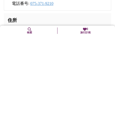
電話番号:
075-371-9210
住所
0
検索
旅行計画
〒600-8190
京都府京都市下京区下珠数屋町通間之町東入東玉水町
交通手段
市バス「烏丸七条」下車、徒歩5分
各線「京都」駅下車、徒歩10分
駐車場
無