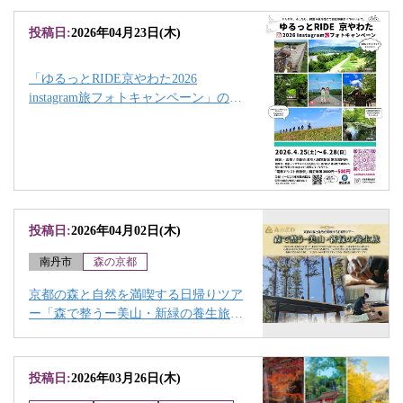
投稿日:
2026年04月23日(木)
「ゆるっとRIDE京やわた2026
instagram旅フォトキャンペーン」のお
知らせ
投稿日:
2026年04月02日(木)
南丹市
森の京都
京都の森と自然を満喫する日帰りツア
ー「森で整うー美山・新緑の養生旅」
について
投稿日:
2026年03月26日(木)