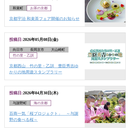
和束町
お茶の京都
京都宇治 和束茶フェア開催のお知らせ
投稿日:
2026年05月08日(金)
向日市
長岡京市
大山崎町
竹の里・乙訓
京都西山 竹の里・乙訓 豊臣秀吉ゆ
かりの地周遊スタンプラリー
投稿日:
2026年04月30日(木)
与謝野町
海の京都
百商一気「桜プロジェクト」 ～与謝
野の食べる桜～