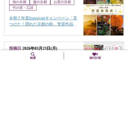
海の京都
森の京都
お茶の京都
竹の里・乙訓
令和７年度Instagramキャンペーン「見
つけた！隠れた京都の秋」受賞作品に
ついて
投稿日:
2026年03月23日(月)
0
検索
旅行計画
八幡市
お茶の京都
「京都やわた散策2026春号」配架中！
投稿日:
2026年03月03日(火)
南丹市
森の京都
《京都駅発着》美山かやぶきの里散策
＆森のおさんぽツアー