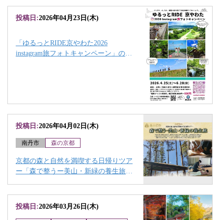
投稿日:
2026年04月23日(木)
「ゆるっとRIDE京やわた2026
instagram旅フォトキャンペーン」のお
知らせ
投稿日:
2026年04月02日(木)
南丹市
森の京都
京都の森と自然を満喫する日帰りツア
ー「森で整うー美山・新緑の養生旅」
について
投稿日:
2026年03月26日(木)