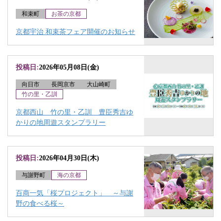
和束町
お茶の京都
京都宇治 和束茶フェア開催のお知らせ
投稿日:
2026年05月08日(金)
向日市
長岡京市
大山崎町
竹の里・乙訓
京都西山 竹の里・乙訓 豊臣秀吉ゆ
かりの地周遊スタンプラリー
投稿日:
2026年04月30日(木)
与謝野町
海の京都
百商一気「桜プロジェクト」 ～与謝
野の食べる桜～