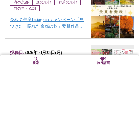
海の京都
森の京都
お茶の京都
竹の里・乙訓
令和７年度Instagramキャンペーン「見
つけた！隠れた京都の秋」受賞作品に
ついて
投稿日:
2026年03月23日(月)
0
検索
旅行計画
八幡市
お茶の京都
「京都やわた散策2026春号」配架中！
投稿日:
2026年03月03日(火)
南丹市
森の京都
《京都駅発着》美山かやぶきの里散策
＆森のおさんぽツアー