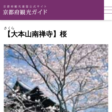
さくら
【大本山南禅寺】桜