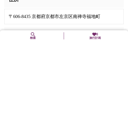
〒606-8435 京都府京都市左京区南禅寺福地町
Webサイト
0
検索
旅行計画
https://www.nanzenji.or.jp
交通機関
地下鉄東西線「蹴上」駅下車、徒歩10分
市バス「南禅寺・永観堂道」下車、徒歩10分
駐車場