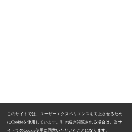
京都人材育成コンテンツ
京都観光チャレンジ事業成果集
Global Web Site
京都府文化観光大使
公益社団法人
京都府観光連盟
〒602-8570
京都市上京区下立売通新町西入薮ノ内町
府庁2号館3階
TEL：075-411-9990
FAX：075-411-9993
このサイトでは、ユーザーエクスペリエンスを向上させるため
にCookieを使用しています。引き続き閲覧される場合は、当サ
イトでのCookie使用に同意いただいたことになります。