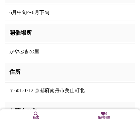
6月中旬〜6月下旬
開催場所
かやぶきの里
住所
〒601-0712 京都府南丹市美山町北
お問合せ先
0
検索
旅行計画
一般社団法人美山観光まちづくり協会
電話番号:
0771-75-1906