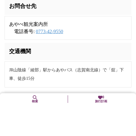
お問合せ先
あやべ観光案内所
電話番号:
0773-42-9550
交通機関
JR山陰線「綾部」駅からあやバス（志賀南北線）で「舘」下
車、徒歩15分
0
バリアフリー関連
検索
旅行計画