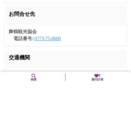
お問合せ先
舞鶴観光協会
電話番号:
0773-75-8600
交通機関
JR舞鶴線「東舞鶴」駅から車で15分
0
検索
旅行計画
舞鶴若狭自動車道「舞鶴東」ICから車で20分
近くの観光スポット