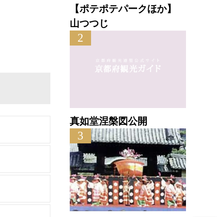
【ポテポテパークほか】
山つつじ
2
真如堂涅槃図公開
3