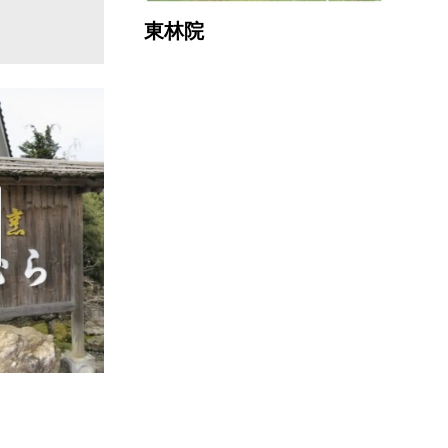
東林院
GOMA 京都南丹ゲストハウス
直線距離 : 11.8km
直