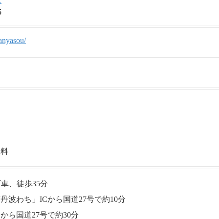
1
5
sanyasou/
無料
車、徒歩35分
波わち」ICから国道27号で約10分
から国道27号で約30分