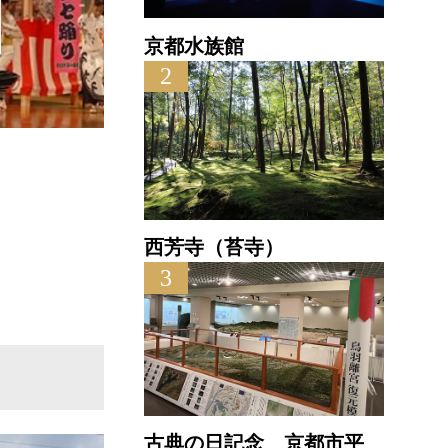
京都水族館
2
和知人形浄瑠璃
和
直線距離 : 0.3km
直線
西芳寺（苔寺）
3
古典の日記念 京都市平