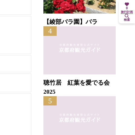
0
旅行計画
検索
【綾部バラ園】バラ
4
聴竹居 紅葉を愛でる会
2025
5