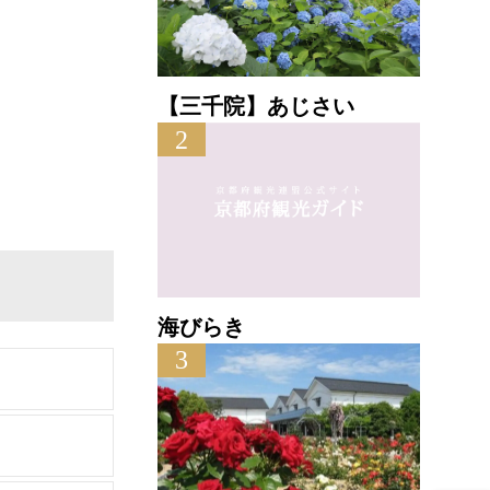
【三千院】あじさい
2
海びらき
3