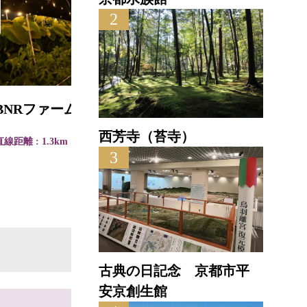
2
BNRファーム
長岡
西芳寺（苔寺）
直線距離 : 1.3km
3
直線距離
古典の日記念 京都市平
安京創生館