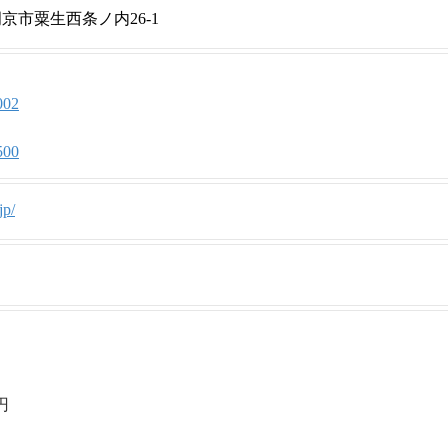
長岡京市粟生西条ノ内26-1
002
500
jp/
円