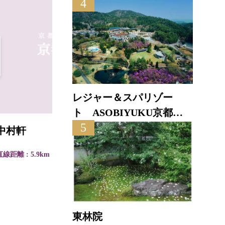
4
株式
レジャー＆スパリゾー
ト ASOBIYUKU京都る
直線距離
5
り渓温泉
中村軒
直線距離 : 5.9km
東林院