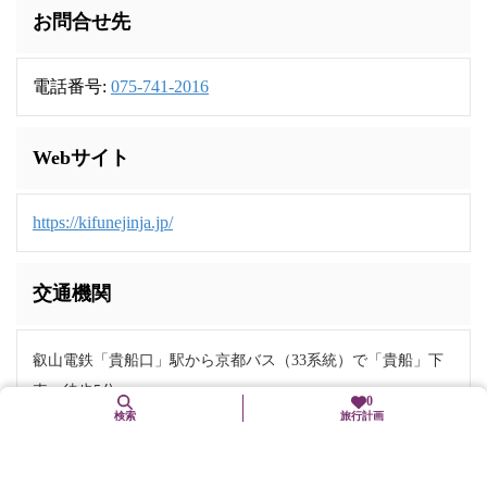
お問合せ先
電話番号:
075-741-2016
Webサイト
https://kifunejinja.jp/
交通機関
叡山電鉄「貴船口」駅から京都バス（33系統）で「貴船」下
車、徒歩5分
0
検索
旅行計画
地下鉄烏丸線「国際会館」駅から京都バス（52系統）で「貴
船口」下車、京都バス（33系統）に乗り換え「貴船」下車、
徒歩5分