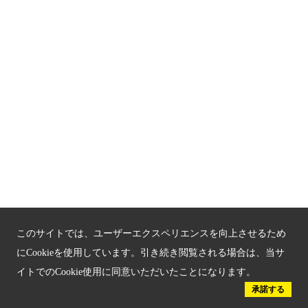
京都観光チャレンジ事業成果集
Global Web Site
京都府文化観光大使
公益社団法人
京都府観光連盟
〒602-8570
京都市上京区下立売通新町西入薮ノ内町
府庁2号館3階
TEL：075-411-9990
FAX：075-411-9993
このサイトでは、ユーザーエクスペリエンスを向上させるため
にCookieを使用しています。引き続き閲覧される場合は、当サ
イトでのCookie使用に同意いただいたことになります。
© 2023 Kyoto Tourism Federation.
承諾する