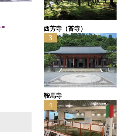
奥の院魔王殿
直線距離 : 0.5km
直
西芳寺（苔寺）
3
鞍馬寺
4