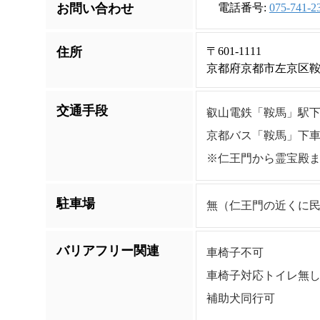
お問い合わせ
電話番号:
075-741-2
住所
〒601-1111
京都府京都市左京区鞍馬
交通手段
叡山電鉄「鞍馬」駅下
京都バス「鞍馬」下車
※仁王門から霊宝殿ま
駐車場
無（仁王門の近くに
バリアフリー関連
車椅子不可
車椅子対応トイレ無
補助犬同行可