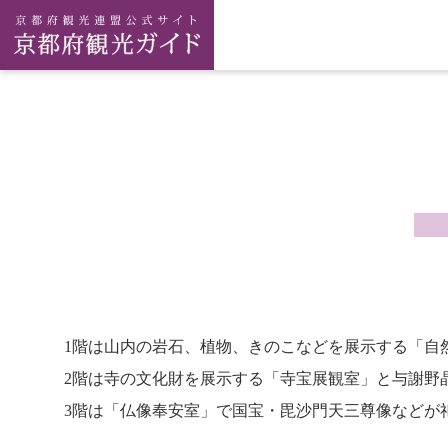
1階は山内の岩石、植物、きのこなどを展示する「自
2階は寺の文化財を展示する「寺宝展観室」と与謝野
3階は「仏像奉安室」で国宝・毘沙門天三尊像などが