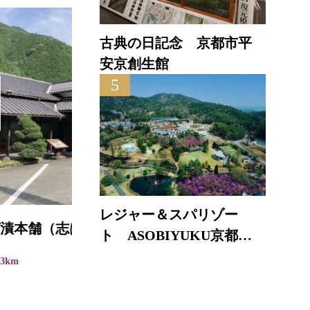
古典の日記念 京都市平
安京創生館
5
芹生
レジャー＆スパリゾー
ト ASOBIYUKU京都る
直線距離 : 5.8km
り渓温泉