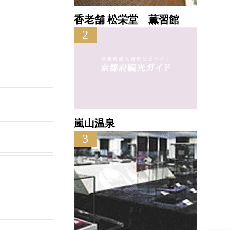
香老舗 松栄堂 薫習館
2
嵐山温泉
3