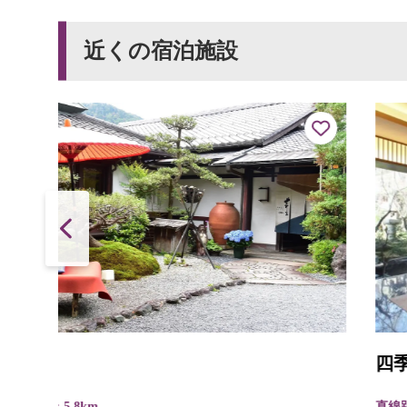
近くの宿泊施設
四季育む宿 然林房
直線距離 : 8.0km