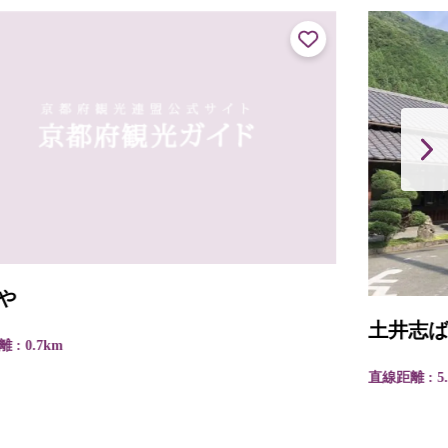
土井志ば漬本舗（志ば漬の里）
直線距離 : 5.3km