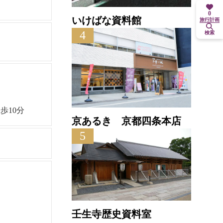
0
いけばな資料館
旅行計画
4
検索
歩10分
京あるき 京都四条本店
5
壬生寺歴史資料室