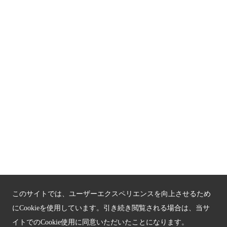
京都人材育成コンテンツ
京都観光チャレンジ事業成果集
Global Web Site
京都府文化観光大使
公益社団法人
京都府観光連盟
〒602-8570
京都市上京区下立売通新町西入薮ノ内町
府庁2号館3階
TEL：075-411-9990
FAX：075-411-9993
このサイトでは、ユーザーエクスペリエンスを向上させるため
にCookieを使用しています。引き続き閲覧される場合は、当サ
イトでのCookie使用に同意いただいたことになります。